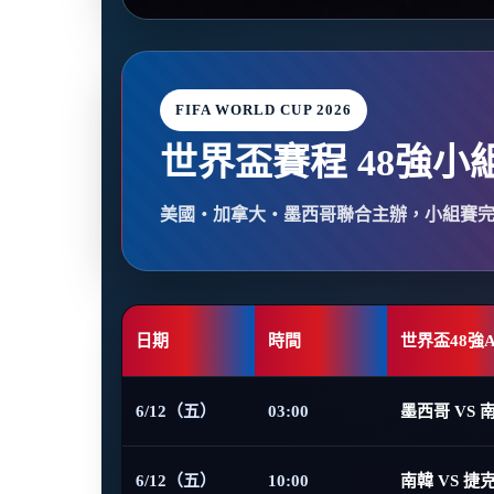
FIFA WORLD CUP 2026
世界盃賽程 48強小
美國・加拿大・墨西哥聯合主辦，小組賽
日期
時間
世界盃48強
6/12（五）
03:00
墨西哥 VS 
6/12（五）
10:00
南韓 VS 捷