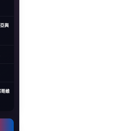
尼亞與
塞哥維