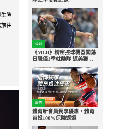
與生態
屬前往
棒球
《MLB》精密控球機器闖蕩
日職僅1季就離隊 返美獲得
道奇青睞
廣告
體育新會員獨享優惠，體育
首投100%保險返還