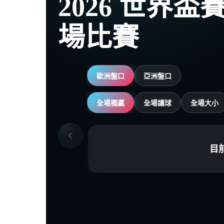
2026 世界
場比賽
歐洲盤口
亞洲盤口
全場獨贏
全場讓球
全場大小
目