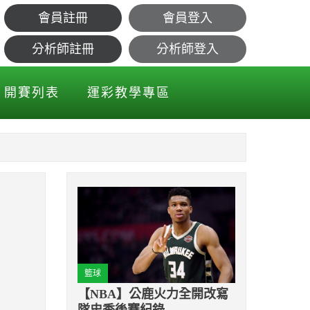
會員註冊
會員登入
制行動！
分析師註冊
分析師登入
開賽列表
運彩教學專區
籃球
【NBA】公鹿火力全開改寫
隊史季後賽紀錄