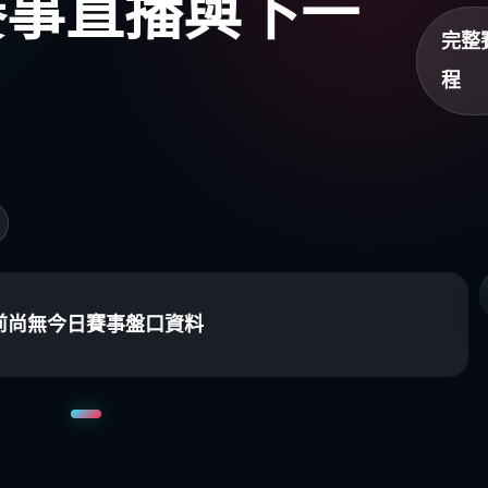
盃賽事直播與下一
完整
程
前尚無今日賽事盤口資料