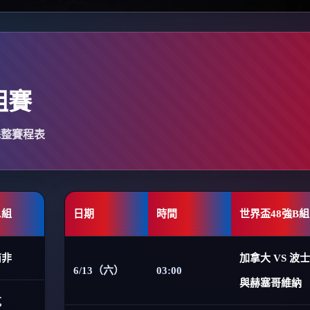
組賽
完整賽程表
A組
日期
時間
世界盃48強B組
南非
加拿大 VS 波
6/13（六）
03:00
與赫塞哥維納
克