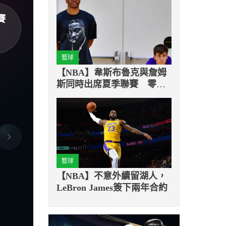
賽
籃球
【NBA】韋斯布魯克與詹姆
斯同時出席夏季聯賽 零互
動場景引熱議
籃球
【NBA】不意外續留湖人，
LeBron James簽下兩年合約