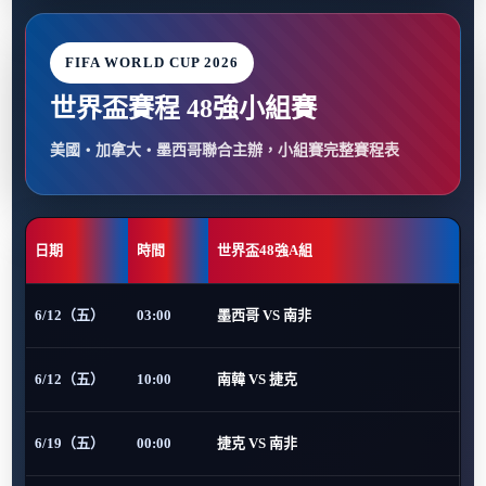
FIFA WORLD CUP 2026
世界盃賽程 48強小組賽
美國・加拿大・墨西哥聯合主辦，小組賽完整賽程表
日期
時間
世界盃48強A組
6/12（五）
03:00
墨西哥 VS 南非
6/12（五）
10:00
南韓 VS 捷克
6/19（五）
00:00
捷克 VS 南非