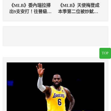
《MLB》委內瑞拉掃
《MLB》天使梅登成
出9支安打！往晉級之
本季第二位被炒魷魚
路邁進
的總教練 12連敗成
了離去的最後一根稻
草
TOP