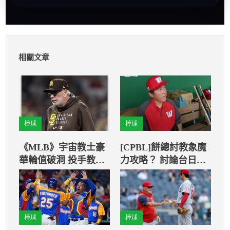
相關文章
棒球
棒球
《MLB》宇宙教士豪
[CPBL]餅總討教象魔
華輪值破洞 投手教練
力攻略？ 討論台日交
慘遭炒魷魚
流賽
棒球
棒球