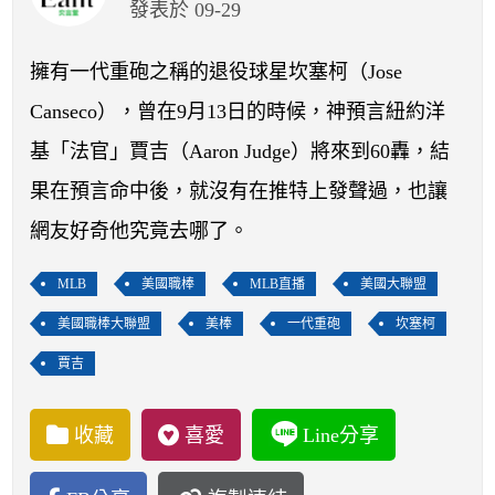
開賽列表
發表於 09-29
運彩教學專區
擁有一代重砲之稱的退役球星坎塞柯（Jose
Canseco），曾在9月13日的時候，神預言紐約洋
基「法官」賈吉（Aaron Judge）將來到60轟，結
果在預言命中後，就沒有在推特上發聲過，也讓
網友好奇他究竟去哪了。
MLB
美國職棒
MLB直播
美國大聯盟
美國職棒大聯盟
美棒
一代重砲
坎塞柯
賈吉
收藏
喜愛
Line分享