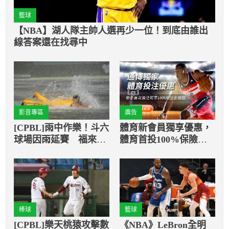
籃球
【NBA】湖人隊主帥人選再少一位！到底由誰出
線答案還在找尋中
影音專區
廣告
[CPBL]雨中作樂！斗六
體育新會員獨享優惠，
球場因雨延賽 福來喜
體育首投100%保險返
水中滑壘娛樂球迷
還
棒球
籃球
[CPBL]樂天桃猿攻擊數
《NBA》LeBron全明