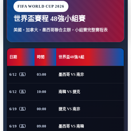
FIFA WORLD CUP 2026
世界盃賽程 48強小組賽
美國・加拿大・墨西哥聯合主辦，小組賽完整賽程表
日期
時間
世界盃48強A組
6/12（五）
03:00
墨西哥 VS 南非
6/12（五）
10:00
南韓 VS 捷克
6/19（五）
00:00
捷克 VS 南非
6/19（五）
09:00
墨西哥 VS 南韓