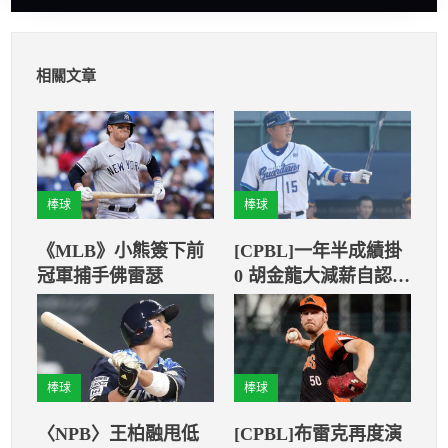
相關文章
棒球
棒球
《MLB》小熊簽下前
[CPBL]一年半成績掛
冠軍捕手佛雷瑟
0 胡金龍大減薪自認
「應該的」
棒球
棒球
〈NPB〉王柏融甩低
[CPBL]布雷克再度演