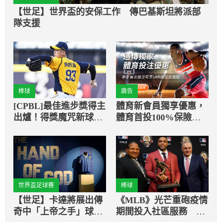
【世足】世界盃的安保工作 傳巴基斯坦將派部
隊支援
棒球
廣告
[CPBL]最佳進步獎得主
體育新會員獨享優惠，
出爐！得獎魔咒新球季
體育首投100%保險返
是否能被打破？
還
世界盃足球賽
棒球
【世足】卡達將展出傳
《MLB》光芒重砲疫情
奇中「上帝之手」球
期間投入社區服務 獲