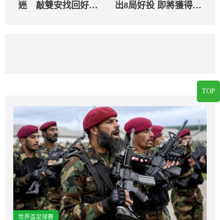
迷 敲雙安找回好手
出8局好投 即將獲得台
感 重返一軍仍有希
灣大賽門票
望
TOP
世界盃足球賽