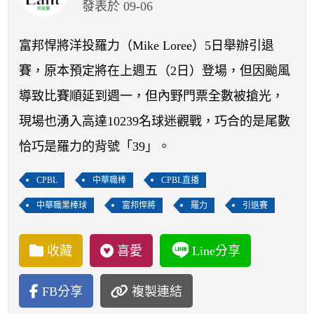
開賽列表
發表於 09-06
運彩教學專區
富邦悍將洋投羅力（Mike Loree）5日舉辦引退
賽，原本預定將在上週五（2日）登場，但因颱風
導致比賽順延到週一，但內野門票全數被搶光，
現場也湧入高達10239名球迷觀戰，巧合的是尾數
恰巧是羅力的背號「39」。
CPBL
中華職棒
CPBL直播
中華職業棒球
富邦悍將
羅力
引退賽
收藏
喜愛
Line分享
FB分享
複製連結