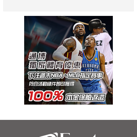
衣！
頒「克萊門特獎」