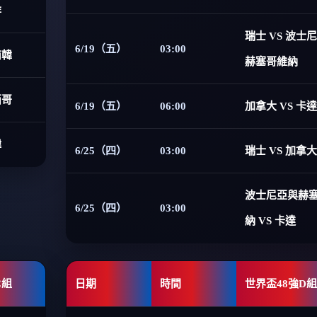
非
瑞士 VS 波士
6/19（五）
03:00
南韓
赫塞哥維納
西哥
6/19（五）
06:00
加拿大 VS 卡達
韓
6/25（四）
03:00
瑞士 VS 加拿大
波士尼亞與赫
6/25（四）
03:00
納 VS 卡達
C組
日期
時間
世界盃48強D組