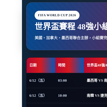
FIFA WORLD CUP 2026
世界盃賽程 48強小
美國・加拿大・墨西哥聯合主辦，小組賽
日期
時間
世界盃48強
6/12（五）
03:00
墨西哥 VS 
6/12（五）
10:00
南韓 VS 捷