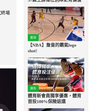
武終場
籃球
【NBA】詹皇的霸氣logo
shot!
廣告
體育新會員獨享優惠，體育
首投100%保險返還