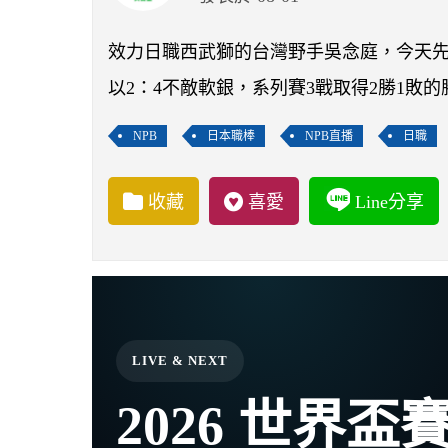
​​​​​​​效力日職西武獅的台灣野手吳念庭
以2：4不敵軟銀，系列賽3戰取得2勝1敗的
NPB
日本職棒
NPB直播
日職
收藏
喜愛
Line分享
LIVE & NEXT
2026 世界