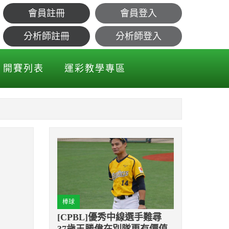
會員註冊
會員登入
功
分析師註冊
分析師登入
開賽列表
運彩教學專區
棒球
[CPBL]優秀中線選手難尋
37歲王勝偉在別隊更有價值