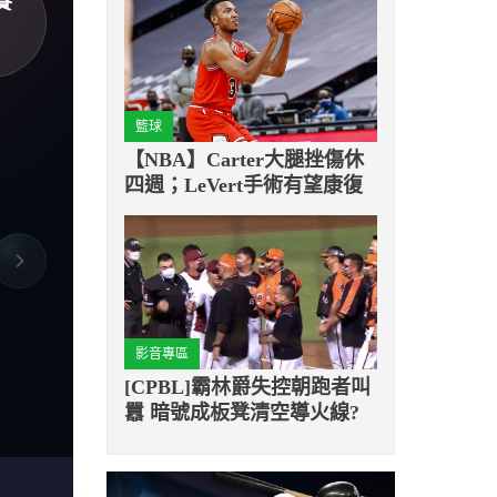
賽
籃球
【NBA】Carter大腿挫傷休
四週；LeVert手術有望康復
影音專區
[CPBL]霸林爵失控朝跑者叫
囂 暗號成板凳清空導火線?