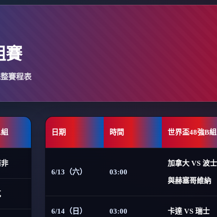
組賽
完整賽程表
A組
日期
時間
世界盃48強B組
南非
加拿大 VS 波
6/13（六）
03:00
與赫塞哥維納
克
6/14（日）
03:00
卡達 VS 瑞士