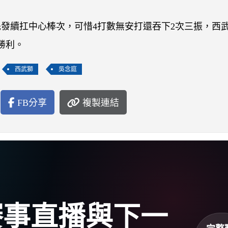
，今天先發續扛中心棒次，可惜4打數無安打還吞下2次三振，西
勝利。
西武獅
吳念庭
FB分享
複製連結
盃賽事直播與下一