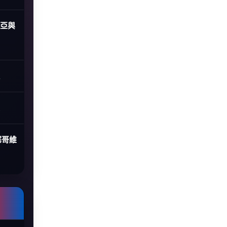
尼亞與
塞哥維