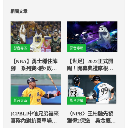
相關文章
影音專區
影音專區
【NBA】勇士穩住陣
【世足】2022正式開
腳 系列賽3勝2敗取
踢！開幕典禮摩根費
得聽牌
里曼引言嘉賓、BTS
田柾國唱主題曲之一
影音專區
影音專區
[CPBL]中信兄弟福來
〈NPB〉王柏融先發
喜隊內對抗賽單場敲2
獲得2保送 吳念庭同
安 首安就是全壘打
場高飛犧牲打