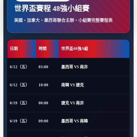
世界盃賽程 48強小組賽
美國・加拿大・墨西哥聯合主辦，小組賽完整賽程表
日期
時間
世界盃48強A組
6/12（五）
03:00
墨西哥 VS 南非
6/12（五）
10:00
南韓 VS 捷克
6/19（五）
00:00
捷克 VS 南非
6/19（五）
09:00
墨西哥 VS 南韓