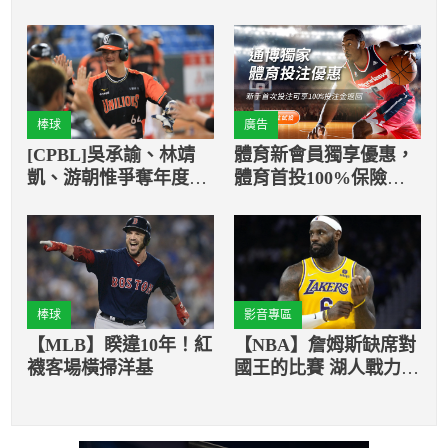
棒球
廣告
[CPBL]吳承諭、林靖
體育新會員獨享優惠，
凱、游朝惟爭奪年度最
體育首投100%保險返
佳進步獎
還
棒球
影音專區
【MLB】睽違10年！紅
【NBA】詹姆斯缺席對
襪客場橫掃洋基
國王的比賽 湖人戰力受
衝擊