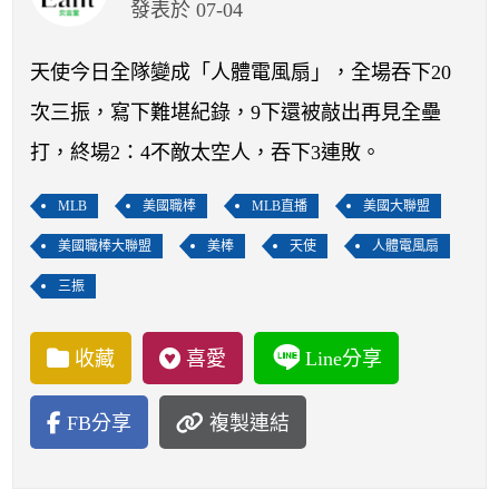
開賽列表
發表於 07-04
運彩教學專區
天使今日全隊變成「人體電風扇」，全場吞下20
次三振，寫下難堪紀錄，9下還被敲出再見全壘
打，終場2：4不敵太空人，吞下3連敗。
MLB
美國職棒
MLB直播
美國大聯盟
美國職棒大聯盟
美棒
天使
人體電風扇
三振
收藏
喜愛
Line分享
FB分享
複製連結