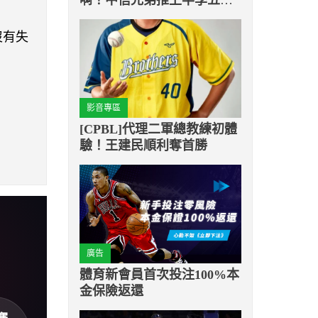
主題日
沒有失
影音專區
[CPBL]代理二軍總教練初體
驗！王建民順利奪首勝
廣告
體育新會員首次投注100%本
金保險返還