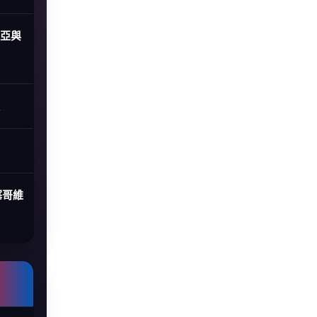
尼亞與
塞哥維