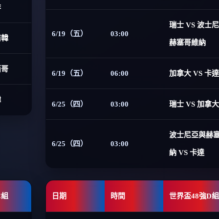
非
瑞士 VS 波士
6/19（五）
03:00
南韓
赫塞哥維納
西哥
6/19（五）
06:00
加拿大 VS 卡達
韓
6/25（四）
03:00
瑞士 VS 加拿大
波士尼亞與赫
6/25（四）
03:00
納 VS 卡達
C組
日期
時間
世界盃48強D組