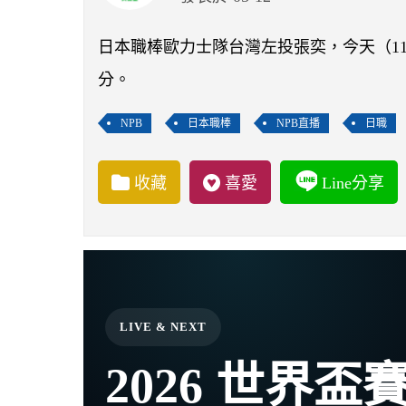
日本職棒歐力士隊台灣左投張奕，今天（1
分。
NPB
日本職棒
NPB直播
日職
收藏
喜愛
Line分享
LIVE & NEXT
2026 世界