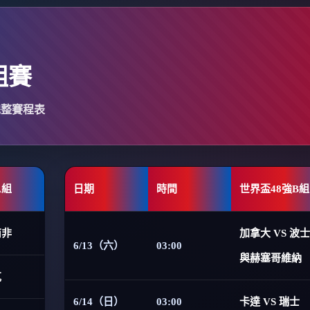
組賽
完整賽程表
A組
日期
時間
世界盃48強B組
南非
加拿大 VS 波
6/13（六）
03:00
與赫塞哥維納
克
6/14（日）
03:00
卡達 VS 瑞士