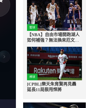
賽
籃球
【NBA】自由市場開跑湖人
如何補強？無法換來厄文將
透過備案來補強
棒球
[CPBL]樂天朱育賢再見轟
延長11局狠甩悍將