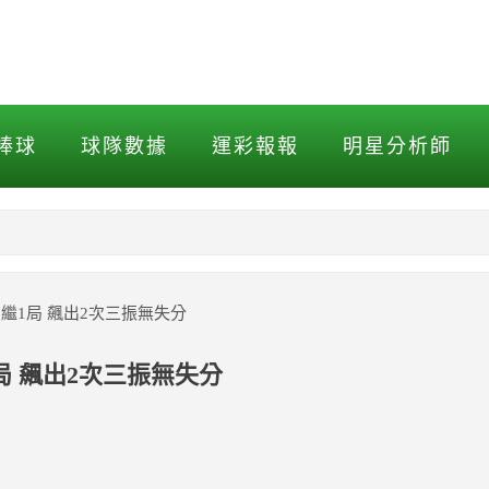
1局 飆出2次三振無失分
棒球
球隊數據
運彩報報
明星分析師
NBA
MLB打擊
繼1局 飆出2次三振無失分
MLB投球
局 飆出2次三振無失分