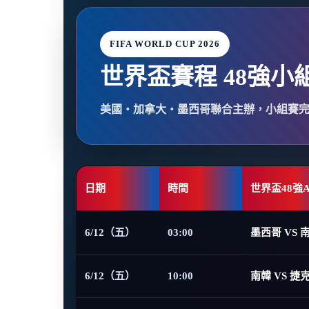
FIFA WORLD CUP 2026
世界盃賽程 48強小
美國・加拿大・墨西哥聯合主辦，小組賽
日期
時間
世界盃48強
6/12（五）
03:00
墨西哥 VS 
6/12（五）
10:00
南韓 VS 捷