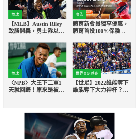
棒球
廣告
【MLB】Austin Riley
體育新會員獨享優惠，
致勝開轟，勇士隊以
體育首投100%保險返
5：1擊潰道奇隊！
還
棒球
世界盃足球賽
〈NPB〉大王下二軍1
【世足】2022誰能奪下
天就回歸！原來是被放
誰能奪下大力神杯？AI
入「特例2022」的抹銷
人工智慧預測是「這
登錄名單
國」