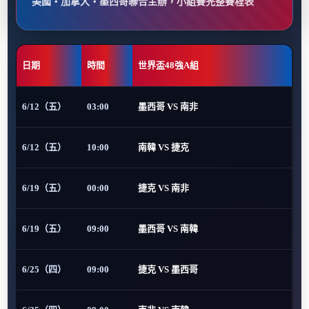
美國・加拿大・墨西哥聯合主辦，小組賽完整賽程表
日期
時間
世界盃48強A組
6/12（五）
03:00
墨西哥 VS 南非
6/12（五）
10:00
南韓 VS 捷克
6/19（五）
00:00
捷克 VS 南非
6/19（五）
09:00
墨西哥 VS 南韓
6/25（四）
09:00
捷克 VS 墨西哥