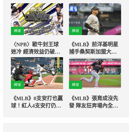
棒球
棒球
〈NPB〉歐牛封王球
《MLB》前洋基明星
迷冷 經濟效益仍破百
捕手桑契斯加盟大都
億
會！
棒球
棒球
《MLB》0支安打也贏
《MLB》張育成沒先
球！紅人4支安打仍輸
發 隊友狂奔場內全壘
0支安打的海盜
打！