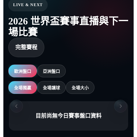
LIVE & NEXT
2026 世界盃賽事直播與下一
場比賽
完整賽程
歐洲盤口
亞洲盤口
全場獨贏
全場讓球
全場大小
目前尚無今日賽事盤口資料