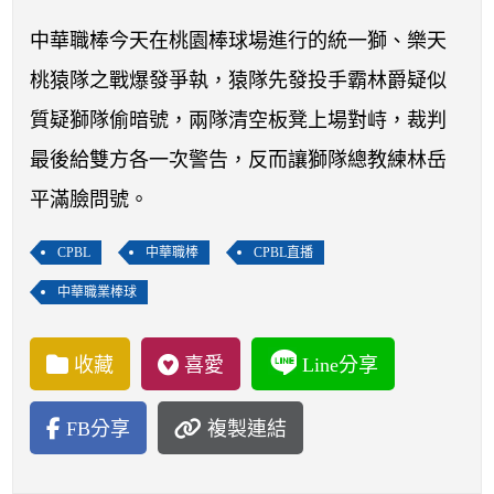
開賽列表
中華職棒今天在桃園棒球場進行的統一獅、樂天
運彩教學專區
桃猿隊之戰爆發爭執，猿隊先發投手霸林爵疑似
質疑獅隊偷暗號，兩隊清空板凳上場對峙，裁判
最後給雙方各一次警告，反而讓獅隊總教練林岳
平滿臉問號。
CPBL
中華職棒
CPBL直播
中華職業棒球
收藏
喜愛
Line分享
FB分享
複製連結