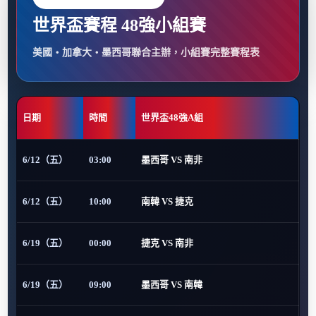
世界盃賽程 48強小組賽
美國・加拿大・墨西哥聯合主辦，小組賽完整賽程表
日期
時間
世界盃48強A組
6/12（五）
03:00
墨西哥 VS 南非
6/12（五）
10:00
南韓 VS 捷克
6/19（五）
00:00
捷克 VS 南非
6/19（五）
09:00
墨西哥 VS 南韓