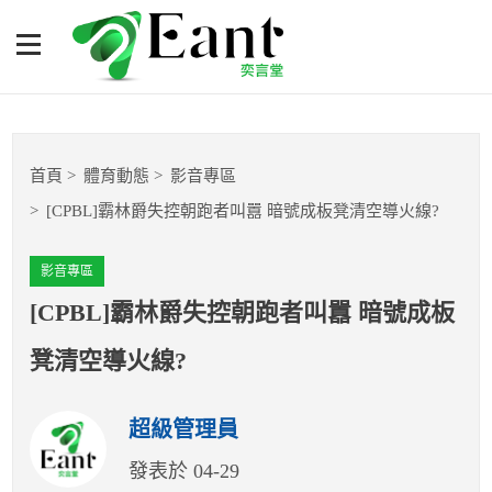
[CPBL]霸林爵失控朝跑者叫
囂 暗號成板凳清空導火線?
體育專題報導
首頁
體育動態
影音專區
籃球
[CPBL]霸林爵失控朝跑者叫囂 暗號成板凳清空導火線?
棒球
影音專區
球隊數據
[CPBL]霸林爵失控朝跑者叫囂 暗號成板
凳清空導火線?
運彩報報
超級管理員
明星分析師
發表於 04-29