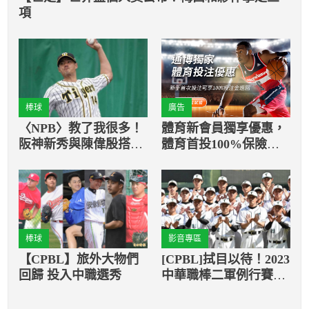
項
棒球
廣告
〈NPB〉教了我很多！
體育新會員獨享優惠，
阪神新秀與陳偉殷搭建
體育首投100%保險返
立師徒情誼
還
棒球
影音專區
【CPBL】旅外大物們
[CPBL]拭目以待！2023
回歸 投入中職選秀
中華職棒二軍例行賽4
月4日登場