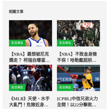
相關文章
影音專區
影音專區
【NBA】最想被尼克
【NBA】不敗金身險
選走？ 柯瑞自曝當年
不保！哈勒戴超前關
選秀心願
鍵三分
影音專區
影音專區
《MLB》天使、水手
[CPBL]中信兄弟火力
大亂鬥！危險近身球
全開！以22分擊敗統