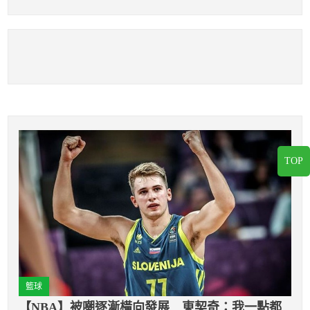
機會藉此延續NBA生
除！
涯
TOP
籃球
【NBA】被嘲逐漸橫向發展 東契奇：我一點都