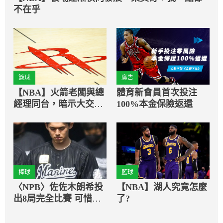
不在乎
籃球
廣告
【NBA】火箭老闆與總
體育新會員首次投注
經理同台，暗示大交易
100%本金保險返還
可能性
棒球
籃球
〈NPB〉佐佐木朗希投
【NBA】湖人究竟怎麼
出8局完全比賽 可惜打
了?
線完全熄火 於8局退場