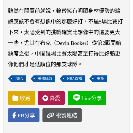
開賽列表
雖然在開賽前就說，輪替擁有明顯身材優勢的鵜
運彩教學專區
鶘應該不會有想像中的那麼好打，不過5場比賽打
下來，太陽受到的挑戰確實比想像中的還要更大
一些，尤其在布克（Devin Booker）從第2戰開始
缺席之後，中間幾場比賽太陽甚至打得比鵜鶘更
像他們才是低順位的那支球隊。
NBA
美國職籃
NBA直播
美籃
收藏
喜愛
Line分享
FB分享
複製連結