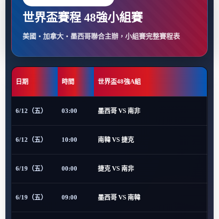
世界盃賽程 48強小組賽
美國・加拿大・墨西哥聯合主辦，小組賽完整賽程表
日期
時間
世界盃48強A組
6/12（五）
03:00
墨西哥 VS 南非
6/12（五）
10:00
南韓 VS 捷克
6/19（五）
00:00
捷克 VS 南非
6/19（五）
09:00
墨西哥 VS 南韓