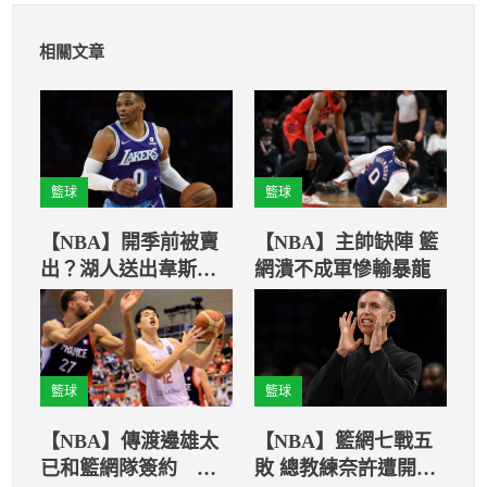
相關文章
籃球
籃球
【NBA】開季前被賣
【NBA】主帥缺陣 籃
出？湖人送出韋斯布
網潰不成軍慘輸暴龍
魯克勢在必行
籃球
籃球
【NBA】傳渡邊雄太
【NBA】籃網七戰五
已和籃網隊簽約 有
敗 總教練奈許遭開