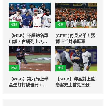
棒球
棒球
【MLB】不續約名單
[CPBL]再見兄弟！猛
出爐，官網列出八位
獅下半封季冠軍
焦點FA球員（上）
棒球
棒球
【MLB】第九局上半
【MLB】洋基對上藍
全壘打打破僵局，關
鳥寫史上首見三殺
鍵時刻帶領勇士取下
第一勝