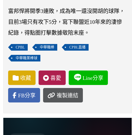
開賽列表
富邦悍將開季3連敗，成為唯一還沒開胡的球隊，
運彩教學專區
目前3場只有攻下5分，寫下聯盟近10年來的淒慘
紀錄，得點圈打擊數據敬陪末座。
CPBL
中華職棒
CPBL直播
中華職業棒球
收藏
喜愛
Line分享
FB分享
複製連結