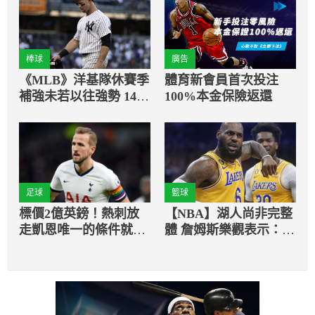
棒球
廣告
《MLB》洋基隊休賽季
體育新會員首次投注
補強未若以往強勢 14年
100%本金保險返還
資深老將還要被勁敵搶
走？
足球
籃球
標價2億英鎊！熱刺放
【NBA】湖人尚非完整
走凱恩唯一的條件就是
體 詹姆斯樂觀表示：充
別去英超球隊？
滿信心 喜歡目前建隊方
式