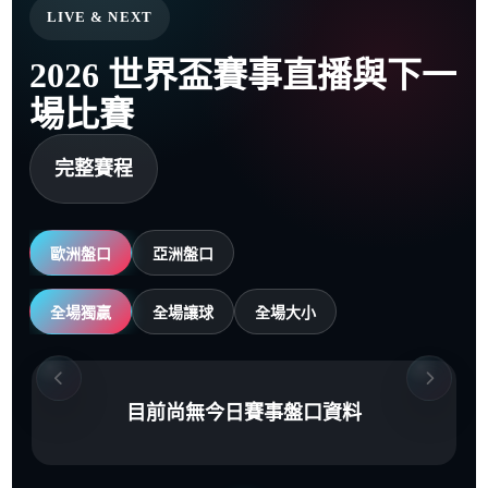
LIVE & NEXT
2026 世界盃賽事直播與下一
場比賽
完整賽程
歐洲盤口
亞洲盤口
全場獨贏
全場讓球
全場大小
目前尚無今日賽事盤口資料