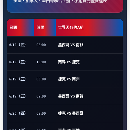
美國・加拿大・墨西哥聯合主辦，小組賽完整賽程表
日期
時間
世界盃48強A組
6/12（五）
03:00
墨西哥 VS 南非
6/12（五）
10:00
南韓 VS 捷克
6/19（五）
00:00
捷克 VS 南非
6/19（五）
09:00
墨西哥 VS 南韓
6/25（四）
09:00
捷克 VS 墨西哥