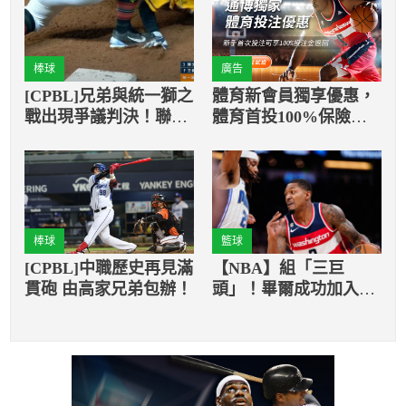
棒球
廣告
[CPBL]兄弟與統一獅之
體育新會員獨享優惠，
戰出現爭議判決！聯盟
體育首投100%保險返
出面解釋
還
棒球
籃球
[CPBL]中職歷史再見滿
【NBA】組「三巨
貫砲 由高家兄弟包辦！
頭」！畢爾成功加入太
陽隊