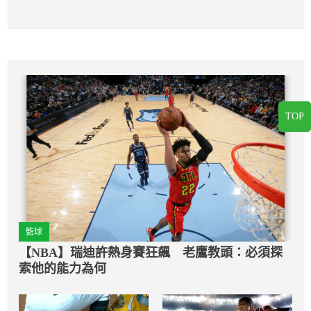
TOP
籃球
【NBA】瑞迪許熱身賽狂飆 老鷹教頭：必須探
索他的能力為何