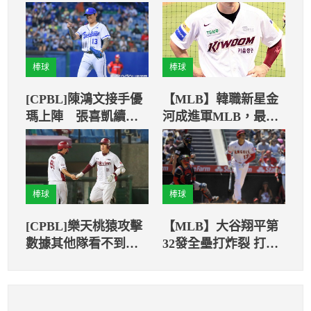
棒球
棒球
[CPBL]陳鴻文接手優
【MLB】韓職新星金
瑪上陣 張喜凱續投
河成進軍MLB，最強
保留比賽
游擊砲手值多少
棒球
棒球
[CPBL]樂天桃猿攻擊
【MLB】大谷翔平第
數據其他隊看不到車
32發全壘打炸裂 打破
尾燈
亞洲打者單季最多轟
紀錄