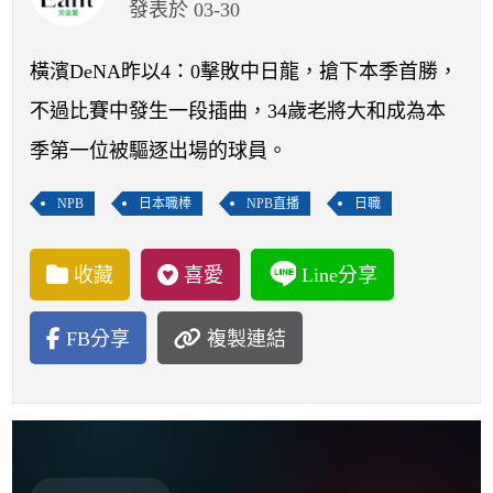
開賽列表
發表於 03-30
運彩教學專區
橫濱DeNA昨以4：0擊敗中日龍，搶下本季首勝，
不過比賽中發生一段插曲，34歲老將大和成為本
季第一位被驅逐出場的球員。
NPB
日本職棒
NPB直播
日職
收藏
喜愛
Line分享
FB分享
複製連結