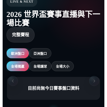
LIVE & NEXT
2026 世界盃賽事直播與下一
場比賽
完整賽程
歐洲盤口
亞洲盤口
全場獨贏
全場讓球
全場大小
目前尚無今日賽事盤口資料