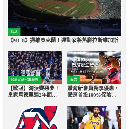
棒球
《MLB》搬離奧克蘭！運動家將落腳拉斯維加斯
歐洲足球冠軍聯賽
廣告
【歐冠】淘汰賽惡夢！
體育新會員獨享優惠，
皇家馬德里連2年面對
體育首投100%保險返
切爾西、利物浦、曼城
還