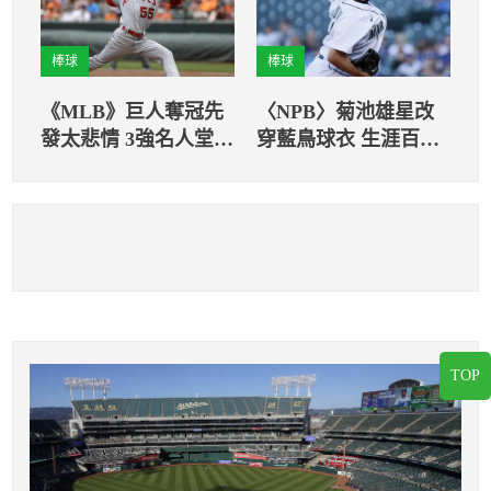
棒球
棒球
《MLB》巨人奪冠先
〈NPB〉菊池雄星改
發太悲情 3強名人堂支
穿藍鳥球衣 生涯百勝
持率不到5％
里程碑只差12勝
TOP