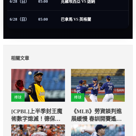
6/28（日）
05:00
克羅埃西亞 VS 迦納
6/28（日）
05:00
巴拿馬 VS 英格蘭
相關文章
棒球
棒球
[CPBL]上半季封王魔
《MLB》勞資談判進
術數字熄滅！德保拉
展緩慢 春訓開賽遙遙
投完封勝擊敗桃猿
無期