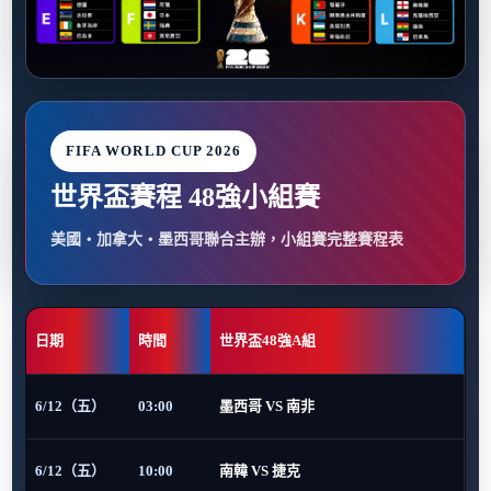
FIFA WORLD CUP 2026
世界盃賽程 48強小組賽
美國・加拿大・墨西哥聯合主辦，小組賽完整賽程表
日期
時間
世界盃48強A組
6/12（五）
03:00
墨西哥 VS 南非
6/12（五）
10:00
南韓 VS 捷克