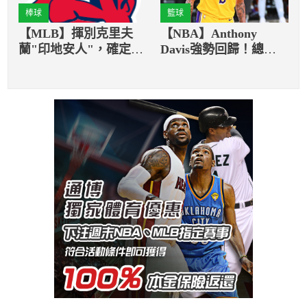
棒球
籃球
【MLB】揮別克里夫
【NBA】Anthony
蘭"印地安人"，確定下
Davis強勢回歸！總決
季結束後更名
賽的精采表現突破自
己！