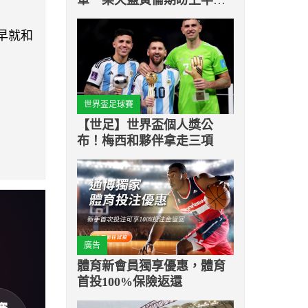
爭冠時期能夠為球隊貢獻
早就和
世界盃足球賽
【世足】世界盃個人獎公
布！梅西和夥伴拿走三項
廣告
體育新會員獨享優惠，體育
首投100%保險返還