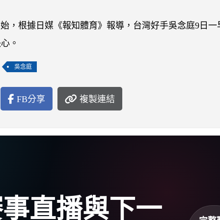
開始，根據日媒《報知體育》報導，台灣好手吳念庭9日一
決心。
吳念庭
FB分享
複製連結
盃賽事直播與下一