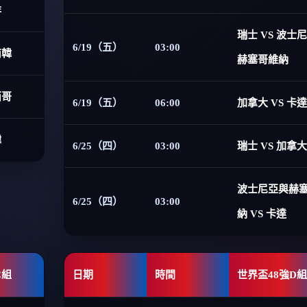
非
瑞士 VS 波士
6/19（五）
03:00
南韓
赫塞哥維納
西哥
6/19（五）
06:00
加拿大 VS 卡達
韓
6/25（四）
03:00
瑞士 VS 加拿大
波士尼亞與赫
6/25（四）
03:00
納 VS 卡達
C組
日期
時間
世界盃48強D組