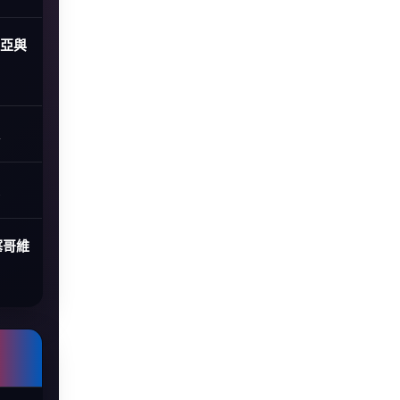
尼亞與
塞哥維