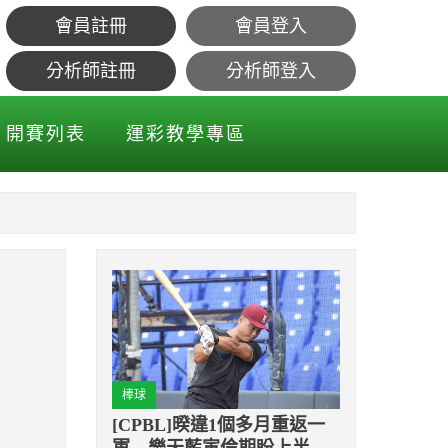
會員註冊
會員登入
分析師註冊
分析師登入
開賽列表
運彩教學專區
棒球
[CPBL]暌違1個多月重返一
軍 樂天藍寅倫期盼上半季