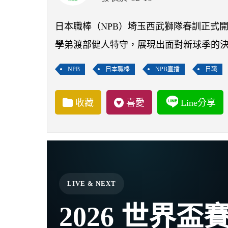
日本職棒（NPB）埼玉西武獅隊春訓正式
學弟渡部健人特守，展現出面對新球季的
NPB
日本職棒
NPB直播
日職
收藏
喜愛
Line分享
LIVE & NEXT
2026 世界