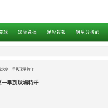
念庭一早到球場特守
棒球
球隊數據
運彩報報
明星分析師
NBA
MLB打擊
 吳念庭一早到球場特守
MLB投球
庭一早到球場特守