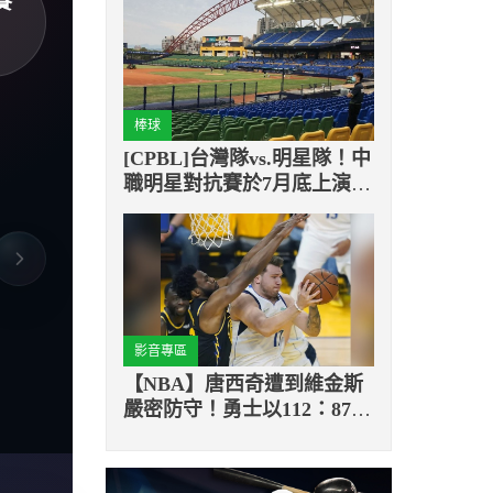
賽
棒球
[CPBL]台灣隊vs.明星隊！中
職明星對抗賽於7月底上演頂
尖對決
影音專區
【NBA】唐西奇遭到維金斯
嚴密防守！勇士以112：87奪
下系列賽首勝