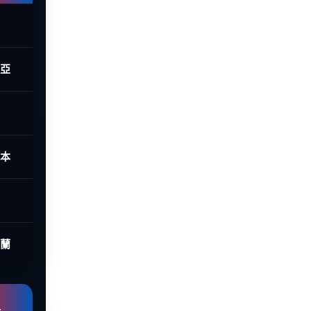
西亞
日本
荷蘭
組