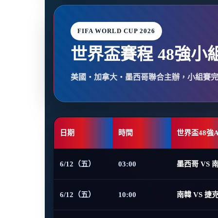
FIFA WORLD CUP 2026
世界盃賽程 48強小
美國・加拿大・墨西哥聯合主辦，小組賽
日期
時間
世界盃48強
6/12（五）
03:00
墨西哥 VS 
6/12（五）
10:00
南韓 VS 捷