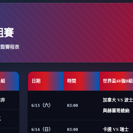
組賽
完整賽程表
A組
日期
時間
世界盃48強B組
南非
加拿大 VS 波
6/13（六）
03:00
與赫塞哥維納
克
6/14（日）
03:00
卡達 VS 瑞士