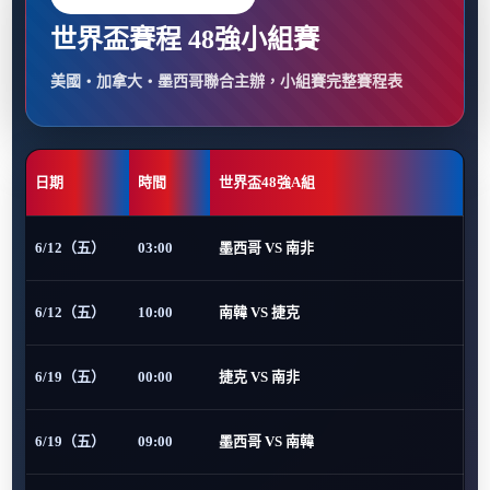
世界盃賽程 48強小組賽
美國・加拿大・墨西哥聯合主辦，小組賽完整賽程表
日期
時間
世界盃48強A組
6/12（五）
03:00
墨西哥 VS 南非
6/12（五）
10:00
南韓 VS 捷克
6/19（五）
00:00
捷克 VS 南非
6/19（五）
09:00
墨西哥 VS 南韓