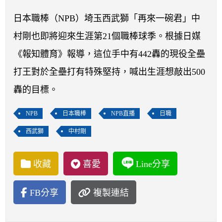
開賽列表
日本職棒（NPB）埼玉西武獅「再來一碗君」中
運彩教學專區
村剛也即將迎來生涯第21個職棒球季。根據日媒
《報知體育》報導，這位手中有442轟的現役全壘
打王對於全壘打有特殊堅持，喊出生涯想敲出500
轟的目標。
NPB
日本職棒
NPB直播
日職
西武獅
中村剛
收藏
喜愛
Line分享
FB分享
複製連結