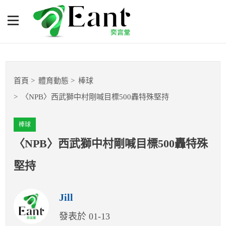
〈NPB〉西武獅中村剛喊目
標500轟特殊堅持
體育專題報導
首頁
體育動態
棒球
籃球
〈NPB〉西武獅中村剛喊目標500轟特殊堅持
棒球
棒球
球隊數據
〈NPB〉西武獅中村剛喊目標500轟特殊
堅持
運彩報報
Jill
明星分析師
發表於 01-13