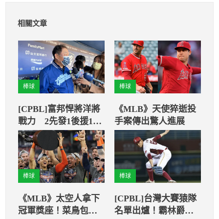
相關文章
棒球
棒球
[CPBL]富邦悍將洋將
《MLB》天使猝逝投
戰力 2先發1後援1洋
手案傳出驚人進展
砲都是新面孔
棒球
棒球
《MLB》太空人拿下
[CPBL]台灣大賽猿隊
冠軍獎座！菜鳥包辦
名單出爐！霸林爵竟