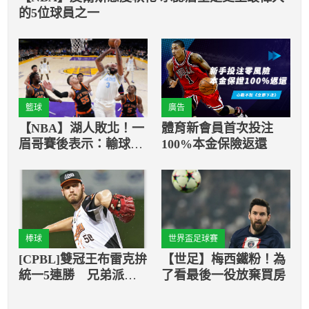
的5位球員之一
籃球
廣告
【NBA】湖人敗北！一
體育新會員首次投注
眉哥賽後表示：輸球是
100%本金保險返還
我的錯
棒球
世界盃足球賽
[CPBL]雙冠王布雷克拚
【世足】梅西鐵粉！為
統一5連勝 兄弟派呂
了看最後一役放棄買房
彥青捍衛主場