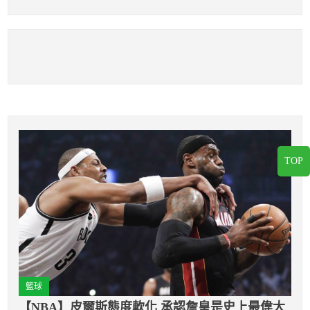
雙MVP
落榜？
TOP
籃球
【NBA】皮爾斯態度軟化 承認詹皇是史上最偉大