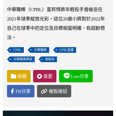
開賽列表
中華職棒（CPBL）富邦悍將年輕投手曾峻岳在
運彩教學專區
2021年球季綻放光彩，這位20歲小將對於2022年
自己在球季中的定位及目標相當明確，有超齡想
法。
CPBL
中華職棒
CPBL直播
中華職業棒球
曾峻岳
收藏
喜愛
Line分享
FB分享
複製連結