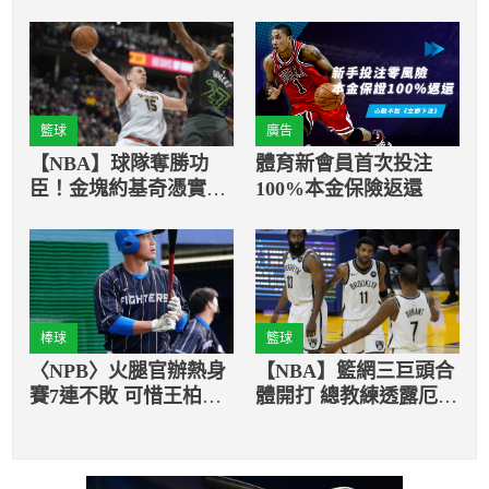
籃球
廣告
【NBA】球隊奪勝功
體育新會員首次投注
臣！金塊約基奇憑實力
100%本金保險返還
創下紀錄
棒球
籃球
〈NPB〉火腿官辦熱身
【NBA】籃網三巨頭合
賽7連不敗 可惜王柏融
體開打 總教練透露厄文
打擊熄火
「使用戰術」