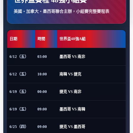
世界盃賽程 48強小組賽
美國・加拿大・墨西哥聯合主辦，小組賽完整賽程表
日期
時間
世界盃48強A組
6/12（五）
03:00
墨西哥 VS 南非
6/12（五）
10:00
南韓 VS 捷克
6/19（五）
00:00
捷克 VS 南非
6/19（五）
09:00
墨西哥 VS 南韓
6/25（四）
09:00
捷克 VS 墨西哥