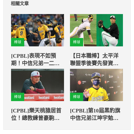
相關文章
棒球
棒球
[CPBL]表現不如預
【日本職棒】太平洋
期！中信兄弟一二軍
聯盟季後賽先發資訊
同時墊底
與陣容分析
棒球
棒球
[CPBL]樂天桃猿居首
[CPBL]第10屆黑豹旗
位！總教練曾豪駒：
中信兄弟江坤宇勉勵
繼續維持
學弟妹