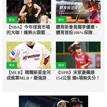
籃球
廣告
【NBA】今年球員市場
體育新會員獨享優惠，
的大咖！連熱火跟籃網
體育首投100%保險返
都想爭奪愛神
還
棒球
棒球
【MLB】韓職新星金河
《NPB》宋家豪飆速
成進軍MLB，最強游擊
154公里 連6場無失分！
砲手值多少