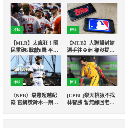
棒球
棒球
【MLB】太瘋狂！國
《MLB》大聯盟封館
民重砲5戰敲8轟 平聯
選手往亞洲 卻沒提中
盟史上第2紀錄
職
棒球
棒球
〈NPB〉最難超越紀
[CPBL]樂天桃猿不找
錄 官網讚鈴木一朗單
林智勝 暫無緣回老東
季262安
家