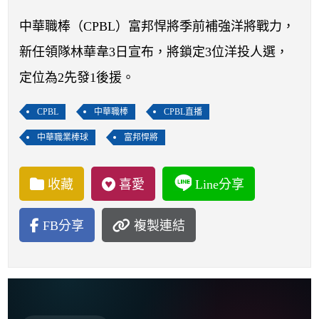
開賽列表
中華職棒（CPBL）富邦悍將季前補強洋將戰力，
運彩教學專區
新任領隊林華韋3日宣布，將鎖定3位洋投人選，
定位為2先發1後援。
CPBL
中華職棒
CPBL直播
中華職業棒球
富邦悍將
收藏
喜愛
Line分享
FB分享
複製連結