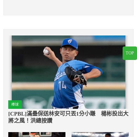
TOP
棒球
[CPBL]滿壘保送林安可只丟1分小賺 楊彬投出大
將之風！洪總按讚