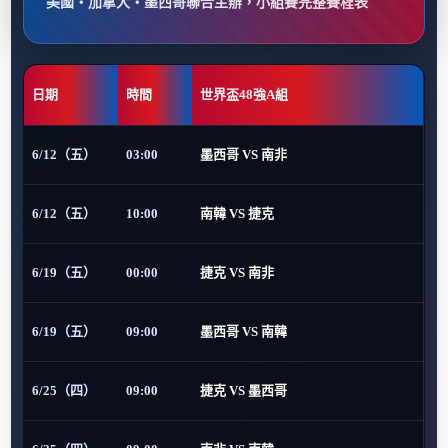
美國・加拿大・墨西哥聯合主辦，小組賽完整賽程表
日期
時間
世界盃48強A組
6/12（五）
03:00
墨西哥 VS 南非
6/12（五）
10:00
南韓 VS 捷克
6/19（五）
00:00
捷克 VS 南非
6/19（五）
09:00
墨西哥 VS 南韓
6/25（四）
09:00
捷克 VS 墨西哥