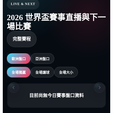
LIVE & NEXT
2026 世界盃賽事直播與下一
場比賽
完整賽程
歐洲盤口
亞洲盤口
全場獨贏
全場讓球
全場大小
目前尚無今日賽事盤口資料