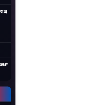
尼亞與
塞哥維