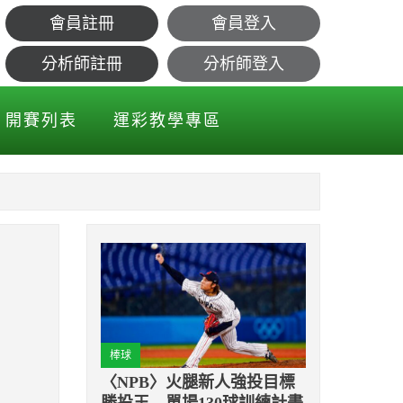
會員註冊
會員登入
分析師註冊
分析師登入
開賽列表
運彩教學專區
棒球
〈NPB〉火腿新人強投目標
勝投王 單場130球訓練計畫