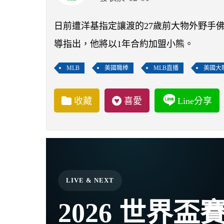
日前遭洋基指定讓渡的27歲前大物外野手佛雷瑟（Cl
導指出，他將以1年合約加盟小熊。
MLB
美國職棒
MLB直播
美國大
收藏
喜愛
Line分享
LIVE & NEXT
2026 世界