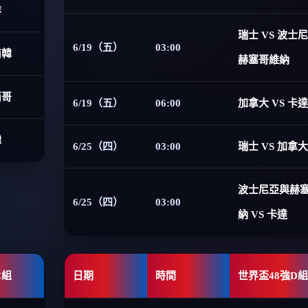
非
瑞士 VS 波士
6/19（五）
03:00
南韓
赫塞哥維納
西哥
6/19（五）
06:00
加拿大 VS 卡達
韓
6/25（四）
03:00
瑞士 VS 加拿大
波士尼亞與赫
6/25（四）
03:00
納 VS 卡達
C組
日期
時間
世界盃48強D組