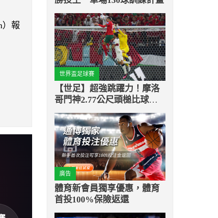
an）報
世界盃足球賽
【世足】超強跳躍力！摩洛
哥門神2.77公尺頭槌比球門
還高！
廣告
體育新會員獨享優惠，體育
首投100%保險返還