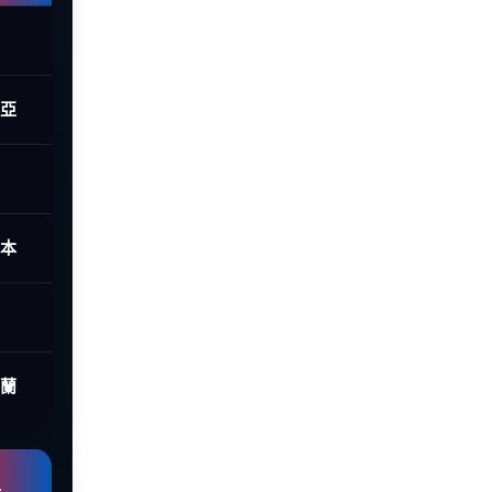
西亞
日本
荷蘭
組