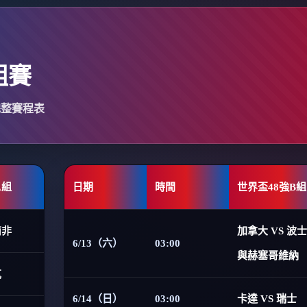
組賽
完整賽程表
A組
日期
時間
世界盃48強B組
南非
加拿大 VS 波
6/13（六）
03:00
與赫塞哥維納
克
6/14（日）
03:00
卡達 VS 瑞士