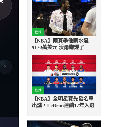
賽
籃球
【NBA】兩賽季他薪水達
9170萬美元 沃爾賺爆了
籃球
【NBA】全明星賽先發名單
出爐，LeBron連續17年入選