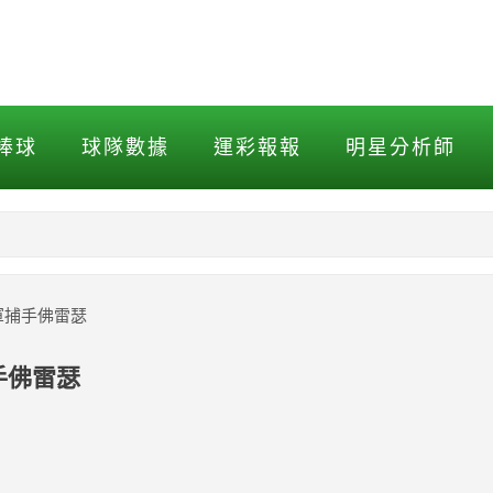
捕手佛雷瑟
棒球
球隊數據
運彩報報
明星分析師
NBA
MLB打擊
軍捕手佛雷瑟
MLB投球
手佛雷瑟