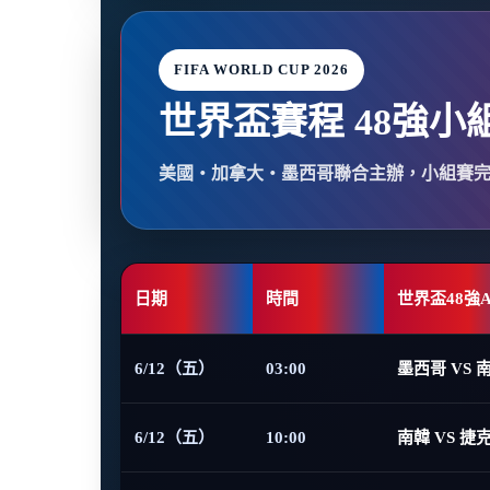
FIFA WORLD CUP 2026
世界盃賽程 48強小
美國・加拿大・墨西哥聯合主辦，小組賽
日期
時間
世界盃48強
6/12（五）
03:00
墨西哥 VS 
6/12（五）
10:00
南韓 VS 捷