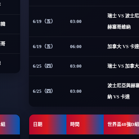
非
瑞士 VS 波士
6/19（五）
03:00
南韓
赫塞哥維納
西哥
6/19（五）
06:00
加拿大 VS 卡達
韓
6/25（四）
03:00
瑞士 VS 加拿大
波士尼亞與赫
6/25（四）
03:00
納 VS 卡達
C組
日期
時間
世界盃48強D組