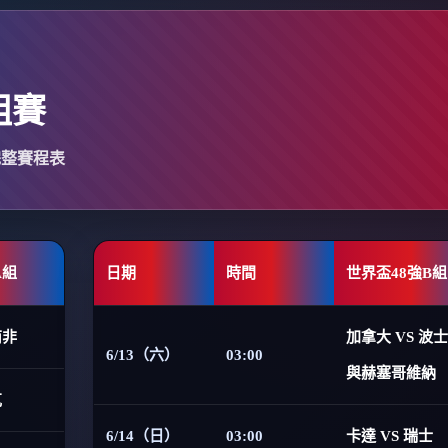
組賽
完整賽程表
A組
日期
時間
世界盃48強B組
南非
加拿大 VS 波
6/13（六）
03:00
與赫塞哥維納
克
6/14（日）
03:00
卡達 VS 瑞士