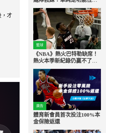
量
後，才
籃球
《NBA》熱火巴特勒缺席！
熱火本季新紀錄仍贏不了公
鹿
廣告
體育新會員首次投注100%本
金保險返還