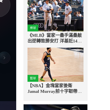
賽
棒球
《MLB》當家一壘手滿壘敲
出逆轉致勝安打 洋基近14戰
勇奪11勝
籃球
【NBA】金塊當家後衛
Jamal Murray前十字韌帶撕
裂，將無限期缺陣