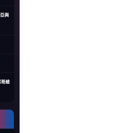
尼亞與
塞哥維