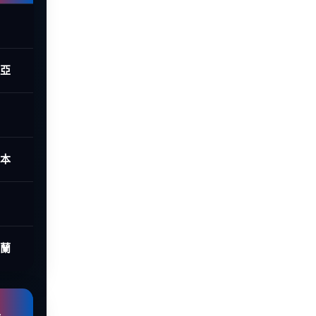
西亞
日本
荷蘭
組