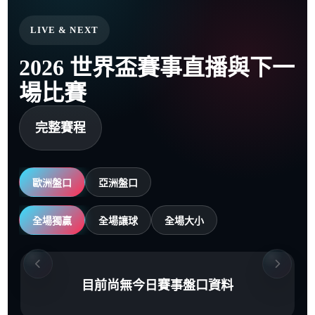
LIVE & NEXT
2026 世界盃賽事直播與下一
場比賽
完整賽程
歐洲盤口
亞洲盤口
全場獨贏
全場讓球
全場大小
目前尚無今日賽事盤口資料