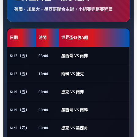
美國・加拿大・墨西哥聯合主辦，小組賽完整賽程表
日期
時間
世界盃48強A組
6/12（五）
03:00
墨西哥 VS 南非
6/12（五）
10:00
南韓 VS 捷克
6/19（五）
00:00
捷克 VS 南非
6/19（五）
09:00
墨西哥 VS 南韓
6/25（四）
09:00
捷克 VS 墨西哥