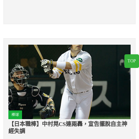
TOP
棒球
【日本職棒】中村晃CS連兩轟，宣告擺脫自主神
經失調