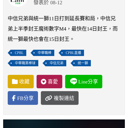
開賽列表
發表於 08-12
運彩教學專區
中信兄弟與統一獅11日打到延長賽和局，中信兄
弟上半季封王魔術數字M4，最快在14日封王，而
統一獅最快也會在15日封王。
CPBL
中華職棒
CPBL直播
中華職業棒球
中信兄弟
統一獅
收藏
喜愛
Line分享
FB分享
複製連結