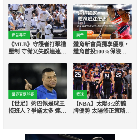
影音專區
廣告
《MLB》守護者打擊遭
體育新會員獨享優惠，
壓制 守備又失誤連連 3
體育首投100%保險返
局大勢就已去
還
世界盃足球賽
籃球
【世足】姆巴佩是球王
【NBA】太陽3:2的聽
接班人？爭議太多 連法
牌優勢 太陽修正策略奏
國人都不喜歡！
效