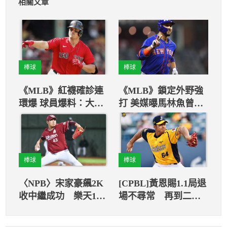
相關文章
棒球
棒球
《MLB》紅襪確診連
《MLB》鎖定外野強
環爆 球員爆料：大聯
打 美媒曝馬林魚曾與
盟要球隊停止採檢
康佛托接觸
棒球
棒球
〈NPB〉宋家豪飆2K
[CPBL]黃恩賜1.1局退
收中繼成功 樂天1比
場不尋常 再到二軍
3不敵歐力士
調整