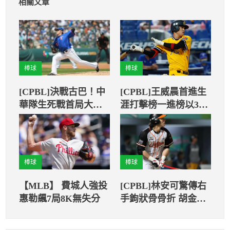
相關文章
棒球
棒球
[CPBL]決戰古巴！中
[CPBL]王威晨首進生
華隊生死戰首局大失
涯打擊榜一進榜以3成
血
28名列第8
棒球
棒球
【MLB】 費城人強投
[CPBL]林安可驚傳右
惠勒飆7局8K無失分
手鉤狀骨骨折 胡金龍
是否可以補上火力有
待觀察