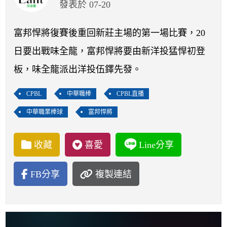
開賽列表
發表於 07-20
運彩教學專區
富邦悍將復賽後重回新莊主場的第一場比賽，20
日要出戰味全龍，富邦悍將要由新洋投猛悍初登
板，味全龍派出洋投伍鐸先發。
CPBL
中華職棒
CPBL直播
中華職業棒球
富邦悍將
收藏
喜愛
Line分享
FB分享
複製連結