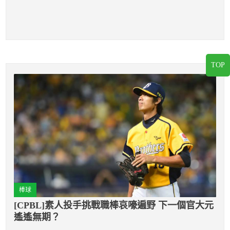
TOP
棒球
[CPBL]素人投手挑戰職棒哀嚎遍野 下一個官大元
遙遙無期？