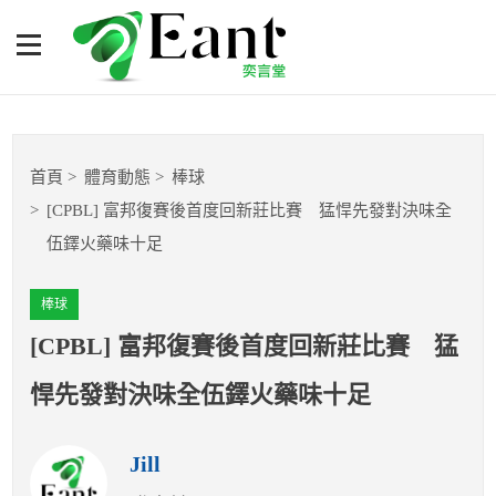
[CPBL] 富邦復賽後首度回
新莊比賽 猛悍先發對決味
全伍鐸火藥味十足
體育專題報導
首頁
體育動態
棒球
籃球
[CPBL] 富邦復賽後首度回新莊比賽 猛悍先發對決味全
伍鐸火藥味十足
棒球
棒球
球隊數據
[CPBL] 富邦復賽後首度回新莊比賽 猛
運彩報報
悍先發對決味全伍鐸火藥味十足
明星分析師
Jill