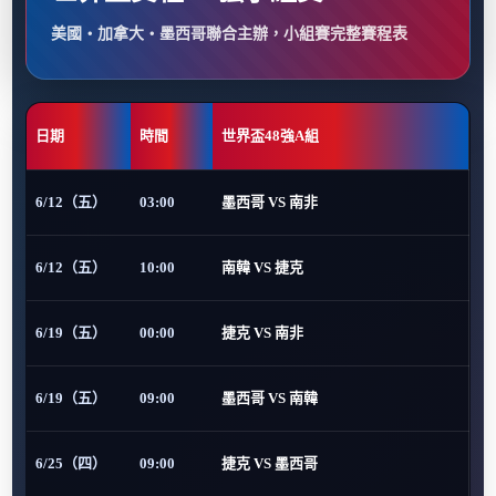
美國・加拿大・墨西哥聯合主辦，小組賽完整賽程表
日期
時間
世界盃48強A組
6/12（五）
03:00
墨西哥 VS 南非
6/12（五）
10:00
南韓 VS 捷克
6/19（五）
00:00
捷克 VS 南非
6/19（五）
09:00
墨西哥 VS 南韓
6/25（四）
09:00
捷克 VS 墨西哥