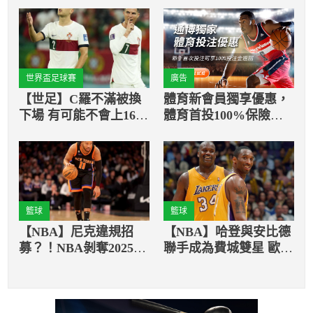
世界盃足球賽
廣告
【世足】C羅不滿被換
體育新會員獨享優惠，
下場 有可能不會上16強
體育首投100%保險返
戰先發？
還
籃球
籃球
【NBA】尼克違規招
【NBA】哈登與安比德
募？！NBA剝奪2025年
聯手成為費城雙星 歐尼
輪選秀籤
爾：差歐布連線一大截