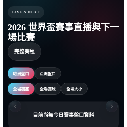
LIVE & NEXT
2026 世界盃賽事直播與下一
場比賽
完整賽程
歐洲盤口
亞洲盤口
全場獨贏
全場讓球
全場大小
目前尚無今日賽事盤口資料