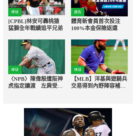
棒球
廣告
[CPBL]林安可轟桃猿
體育新會員首次投注
猛獅全年戰績追平兄弟
100%本金保險返還
棒球
棒球
〈NPB〉陳偉殷遭阪神
【MLB】洋基與遊騎兵
虎指定讓渡 左肩受傷
交易得到內野陣容補
遲遲無法成為戰力
強，還省了2700萬美元