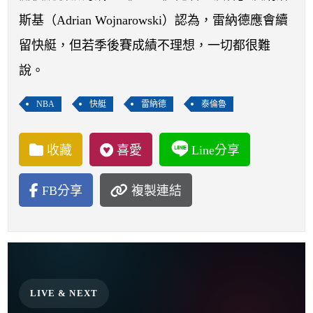
開賽列表
斯基（Adrian Wojnarowski）認為，雷納德應會續
運彩教學專區
留快艇，但若季後賽成績不理想，一切都很難
說。
NBA
快艇
雷納德
泰倫魯
收藏
喜愛
Line分享
FB分享
複製連結
LIVE & NEXT