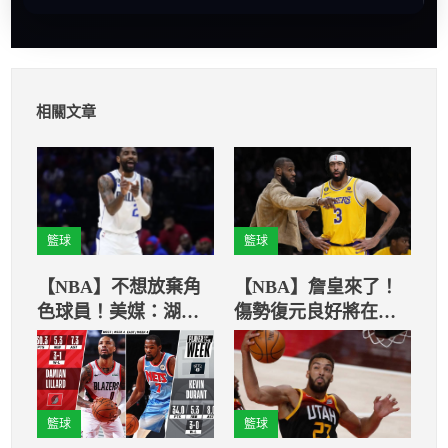
相關文章
籃球
籃球
【NBA】不想放棄角
【NBA】詹皇來了！
色球員！美媒：湖人
傷勢復元良好將在例
不願簽下厄文
行賽復出
籃球
籃球