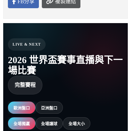
FB分享
複製連結
LIVE & NEXT
2026 世界盃賽事直播與下一
場比賽
完整賽程
歐洲盤口
亞洲盤口
全場獨贏
全場讓球
全場大小