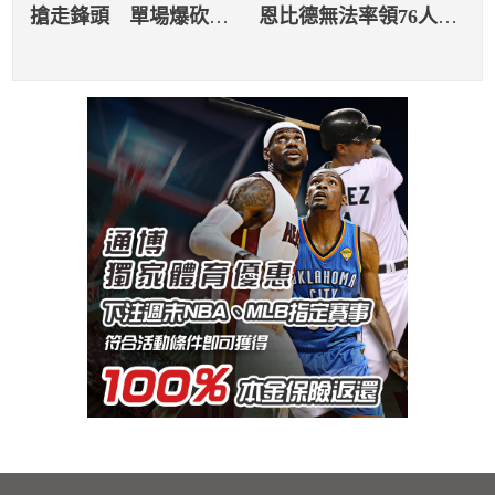
搶走鋒頭 單場爆砍73
恩比德無法率領76人順
分力壓球星詹姆斯、德
利進軍
羅森