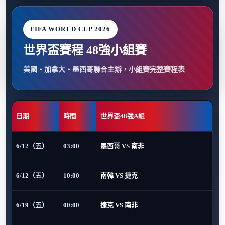
FIFA WORLD CUP 2026
世界盃賽程 48強小組賽
美國・加拿大・墨西哥聯合主辦，小組賽完整賽程表
日期
時間
世界盃48強A組
6/12（五）
03:00
墨西哥 VS 南非
6/12（五）
10:00
南韓 VS 捷克
6/19（五）
00:00
捷克 VS 南非