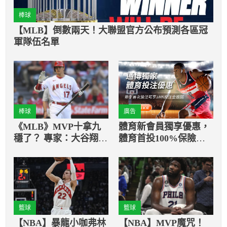
棒球
【MLB】倒數兩天！大聯盟官方公布預測各區冠
軍隊伍名單
棒球
廣告
《MLB》MVP十拿九
體育新會員獨享優惠，
穩了？ 專家：大谷翔平
體育首投100%保險返
將寫歷史級賽季
還
籃球
籃球
【NBA】暴龍小咖弗林
【NBA】MVP魔咒！