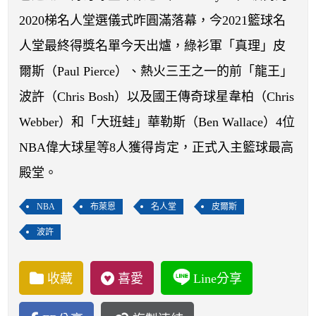
開賽列表
2020梯名人堂選儀式昨圓滿落幕，今2021籃球名
運彩教學專區
人堂最終得獎名單今天出爐，綠衫軍「真理」皮
爾斯（Paul Pierce）、熱火三王之一的前「龍王」
波許（Chris Bosh）以及國王傳奇球星韋柏（Chris
Webber）和「大班蛙」華勒斯（Ben Wallace）4位
NBA偉大球星等8人獲得肯定，正式入主籃球最高
殿堂。
NBA
布萊恩
名人堂
皮爾斯
波許
收藏
喜愛
Line分享