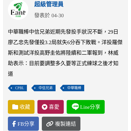
開賽列表
超級管理員
發表於 04-30
運彩教學專區
中華職棒中信兄弟近期先發投手狀況不斷，29日
廖乙忠先發僅投3.2局就失6分吞下敗戰。洋投羅傑
斯和測試洋投高野圭佑將陸續和二軍報到，林威
助表示：目前要調整多久要等正式練球之後才知
道
CPBL
中信兄弟
中華職棒
收藏
喜愛
Line分享
FB分享
複製連結