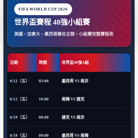
FIFA WORLD CUP 2026
世界盃賽程 48強小組賽
美國・加拿大・墨西哥聯合主辦，小組賽完整賽程表
日期
時間
世界盃48強A組
6/12（五）
03:00
墨西哥 VS 南非
6/12（五）
10:00
南韓 VS 捷克
6/19（五）
00:00
捷克 VS 南非
6/19（五）
09:00
墨西哥 VS 南韓