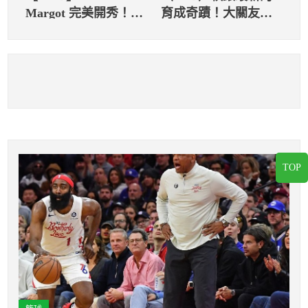
Margot 完美開秀！開
育成奇蹟！大關友久
局先轟三分砲，再秀
有望成為洋聯首位育
神級接殺阻止太空人
成出身的新人王
取勝的夢想！
TOP