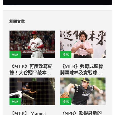
相關文章
棒球
棒球
《MLB》再度改寫紀
《MLB》張育成競標
錄！大谷翔平敲本季
開轟球棒及實戰球衣
第17轟
做公益
棒球
棒球
【MLB】 Manuel
〈NPB〉軟銀最新的