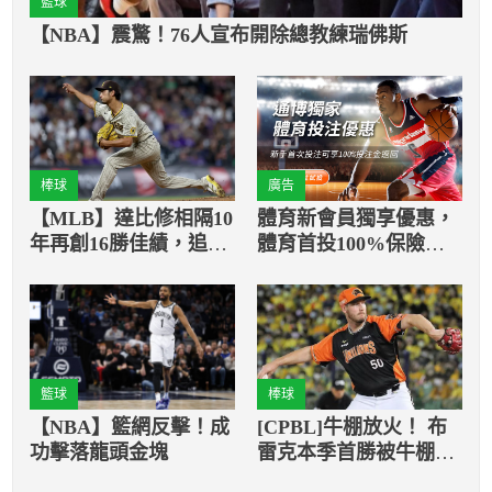
籃球
【NBA】震驚！76人宣布開除總教練瑞佛斯
棒球
廣告
【MLB】達比修相隔10
體育新會員獨享優惠，
年再創16勝佳績，追平
體育首投100%保險返
個人單季最多勝紀錄！
還
籃球
棒球
【NBA】籃網反擊！成
[CPBL]牛棚放火！ 布
功擊落龍頭金塊
雷克本季首勝被牛棚玩
掉