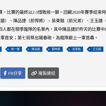
，比賽的最終以2:3惜敗統一獅。回顧2020年賽季結束
桃猿）、陳品捷（前悍將）、吳東融（前兄弟）、王玉譜
上四人都在開季龍隊的名單內，其中陳品捷於昨天的比賽中
一軍首安；第七局祭出陽春砲，為龍隊獻上一軍首轟。
統一獅
陳品捷
劉時豪
吳東融
王玉譜
FB分享
複製連結