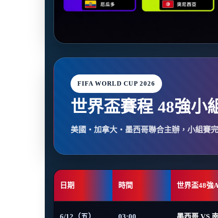
FIFA WORLD CUP 2026
世界盃賽程 48強小
美國・加拿大・墨西哥聯合主辦，小組賽
日期
時間
世界盃48強
6/12（五）
03:00
墨西哥 VS 