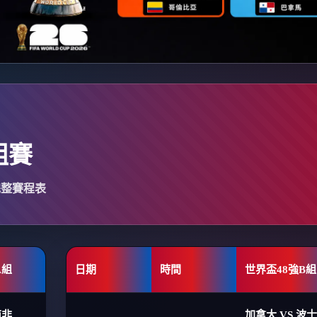
組賽
完整賽程表
A組
日期
時間
世界盃48強B組
南非
加拿大 VS 波