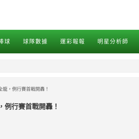
龍，例行賽首戰開轟！
棒球
球隊數據
運彩報報
明星分析師
NBA
MLB打擊
味全龍，例行賽首戰開轟！
MLB投球
龍，例行賽首戰開轟！