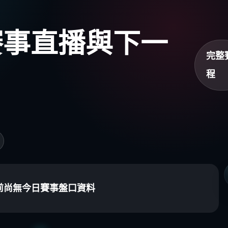
盃賽事直播與下一
完整
程
前尚無今日賽事盤口資料