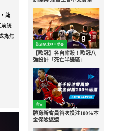
時，龍
（前統
成為焦
歐洲足球冠軍聯賽
【歐冠】各自廝殺！歐冠八
強設計「死亡半邊區」
廣告
體育新會員首次投注100%本
金保險返還