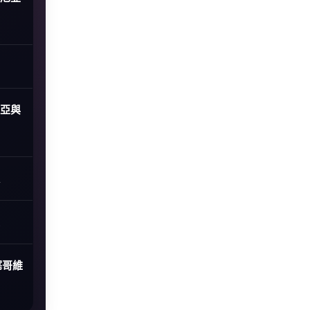
尼亞與
塞哥維