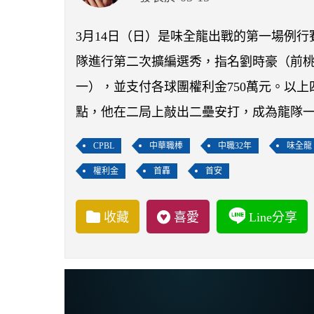
3月14日（日）是味全龍出戰的第一場例行賽
隊進行第二次擴編選秀，指名劉時豪（前
一），並支付各球團權利金750萬元。以
點，他在二局上敲出二壘安打，成為龍隊
CPBL
中華職棒
中職32年
味全龍
權利金
首轟
首安
收藏
喜愛
Line分享