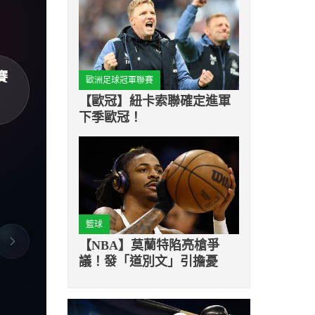
賽
歐洲足球冠軍聯賽
【歐冠】紐卡索聯確定進軍
下季歐冠！
籃球
【NBA】莫蘭特陷亮槍爭
議！發「道別文」引擔憂