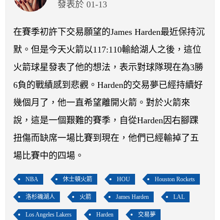
開賽列表
發表於 01-13
運彩教學專區
在賽季初許下交易願望的James Harden最近保持沉
默。但是今天火箭以117:110輸給湖人之後，這位
火箭球星發表了他的想法，表示對球隊現在為3勝
6負的戰績感到悲觀。Harden的交易夢已經持續好
幾個月了，他一直希望離開火箭。對於火箭來
說，這是一個艱難的賽季，自從Harden因右腳踝
扭傷而缺席一場比賽到現在，他們已經輸掉了五
場比賽中的四場。
NBA
休士頓火箭
HOU
Houston Rockets
洛杉磯湖人
火箭
James Harden
LAL
Los Angeles Lakers
Harden
交易夢