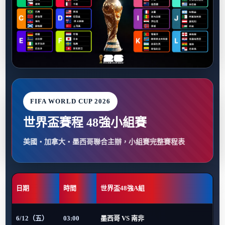
FIFA WORLD CUP 2026
世界盃賽程 48強小組賽
美國・加拿大・墨西哥聯合主辦，小組賽完整賽程表
日期
時間
世界盃48強A組
6/12（五）
03:00
墨西哥 VS 南非