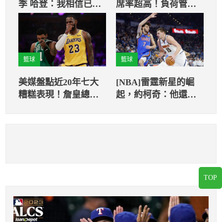
季 哈登：我相信已經
席率超高！負荷管理
回到之前MVP的狀態
引發爭議
籃球
籃球
美媒盤點近20年七大
[NBA]雷霆新星的崛
糟糕表現！詹皇總決
起，約柯奇：他還需
賽8分與浪花兄弟都上
要吃胖一點
榜
TOP