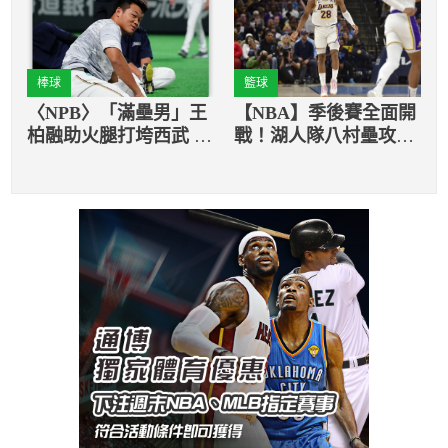
棒球
籃球
〈NPB〉「滿壘男」王
【NBA】季後賽全面開
柏融助火腿打垮西武 兩
戰！湖人隊八村壘攻下
隊監督都有話說
最高分