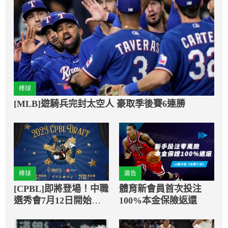
棒球
[MLB]遊騎兵完封太空人 豪取季後賽6連勝
棒球
廣告
[CPBL]即將登場！中職
體育新會員首次投注
選秀會7月12日開始舉
100%本金保險返還
行