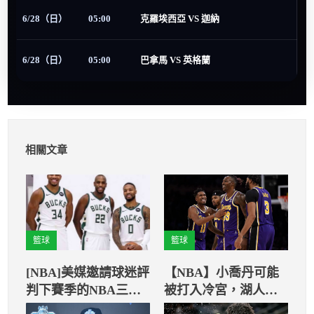
6/28（日）
05:00
克羅埃西亞 VS 迦納
6/28（日）
05:00
巴拿馬 VS 英格蘭
相關文章
籃球
籃球
[NBA]美媒邀請球迷評
【NBA】小喬丹可能
判下賽季的NBA三巨
被打入冷宮，湖人主
頭戰力
帥宣布霍華下場先發