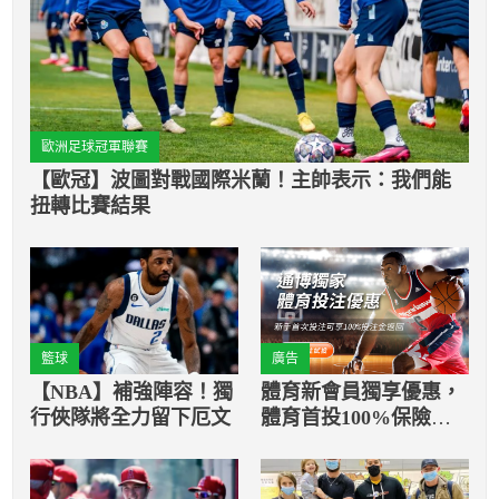
歐洲足球冠軍聯賽
【歐冠】波圖對戰國際米蘭！主帥表示：我們能
扭轉比賽結果
籃球
廣告
【NBA】補強陣容！獨
體育新會員獨享優惠，
行俠隊將全力留下厄文
體育首投100%保險返
還