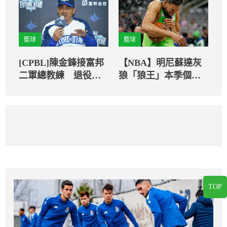
籃球
籃球
[CPBL]陳金鋒接富邦
【NBA】明尼蘇達灰
二軍總教練 退役後
狼「狼王」本季個人
首度穿球衣參戰
單場最高得分紀錄 轟
下生涯新高60分
TOP