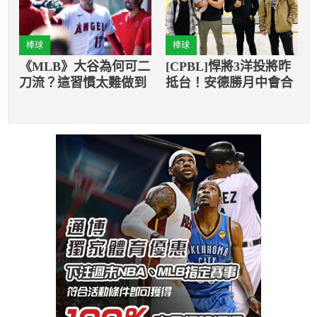
棒球
棒球
《MLB》大谷為何可二
[CPBL]悍將3洋投將昨
刀流？這習慣太難做到
抵台！安德勝月中會合