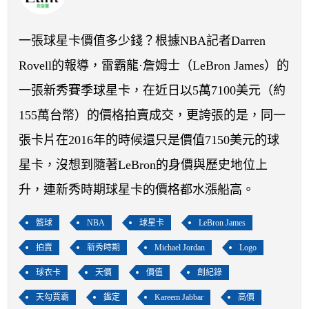
開賽列表
運彩教學專區
一張球星卡價值多少錢？根據NBA記者Darren
Rovell的報導，雷霸龍·詹姆士（LeBron James）的
一張新秀賽季球星卡，在近日以5萬7100美元（約
155萬台幣）的價格拍賣成交，更誇張的是，同一
張卡片在2016年的時候還只是價值7150美元的球
星卡，沒想到隨著LeBron的身價與歷史地位上
升，連新秀時期球星卡的價格都水漲船高。
籃球
NBA
球星卡
LeBron James
拍賣
新秀時期
Michael Jordan
Logo
球衣卡
天價
價值
創紀錄
天勾賈霸
鑑定
Kareem Jabbar
高價