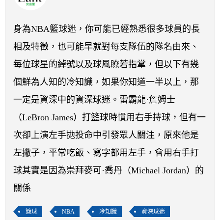
開賽列表
運彩教學專區
身為NBA籃球迷，你可能已經熟悉很多球員的長
相及特徵，也可能早就對每支隊伍的隊名由來、
每位球星的綽號以及球風瞭若指掌，但以下有幾
個鮮為人知的冷知識，如果你知道一半以上，那
一定是資深中的資深球迷。雷霸龍·詹姆士
（LeBron James）打籃球時慣用右手持球，但有一
次卻上演左手拋投命中引發眾人關注，原來他是
左撇子，平常吃飯、寫字都用左手，會用右手打
球其實是因為崇拜麥可·喬丹（Michael Jordan）的
關係
籃球
NBA
冷知識
資深球迷