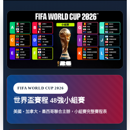
FIFA WORLD CUP 2026
世界盃賽程 48強小組賽
美國・加拿大・墨西哥聯合主辦，小組賽完整賽程表