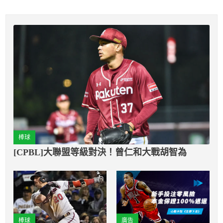
棒球
[CPBL]大聯盟等級對決！曾仁和大戰胡智為
棒球
廣告