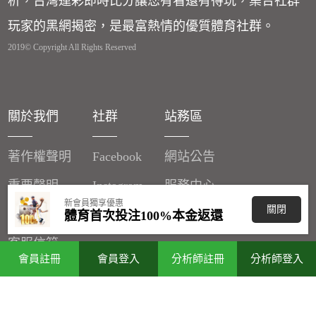
析，台灣運彩即時比分讓您有看還有得玩，集合社群
玩家的黑網揭密，是最富熱情的優質體育社群。
2019© Copyright All Rights Reserved
關於我們
社群
站務區
著作權聲明
Facebook
網站公告
重要聲明
Instagram
服務中心
新會員獨享優惠
關閉
廣告刊登
體育首次投注100%本金返還
客服信箱
會員註冊
會員登入
分析師註冊
分析師登入
分潤辦法