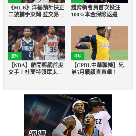
《MLB》洋基預計扶正
體育新會員首次投注
二號捕手東岡 並交易換
100%本金保險返還
得美聯MVP唐納森
籃球
棒球
【NBA】離開籃網首度
【CPBL中華職棒】兄
交手！杜蘭特領軍太陽
弟5月戰績直直飆！
勇奪3連勝