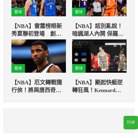
籃球
籃球
【NBA】雷霆榜眼新
【NBA】話別亂說！
秀夏聯初登場 創下
暗諷湖人內鬨 保羅讚
夏季聯賽史上未曾有
太陽「年輕像一家
的瘋狂紀錄
人」恐得罪4隊？
籃球
籃球
【NBA】厄文轉戰獨
【NBA】颳起快艇逆
行俠！將與唐西奇組
轉狂風！Kennard上
夢幻後場
場18分鐘8投8中
TOP