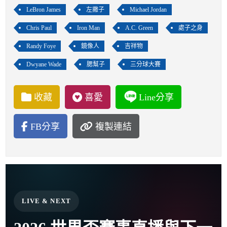
LeBron James
左撇子
Michael Jordan
Chris Paul
Iron Man
A.C. Green
處子之身
Randy Foye
鏡像人
吉祥物
Dwyane Wade
腮幫子
三分球大賽
收藏
喜愛
Line分享
FB分享
複製連結
LIVE & NEXT