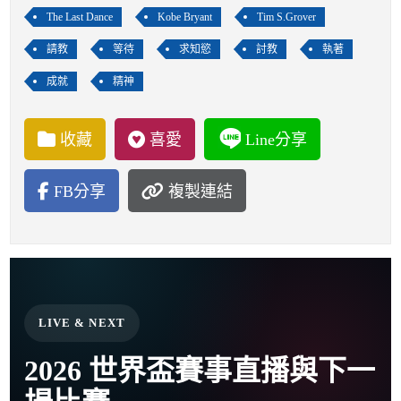
The Last Dance
Kobe Bryant
Tim S.Grover
請教
等待
求知慾
討教
執著
成就
精神
收藏
喜愛
Line分享
FB分享
複製連結
LIVE & NEXT
2026 世界盃賽事直播與下一