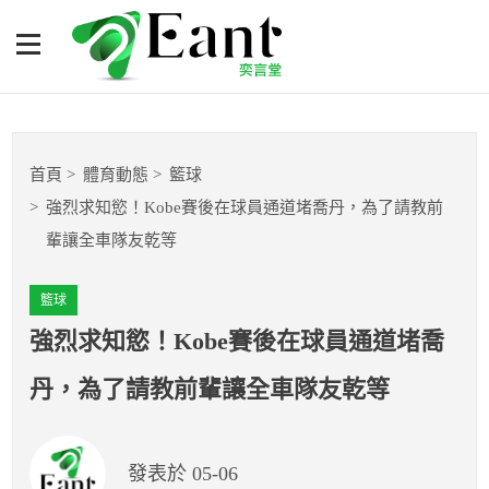
強烈求知慾！Kobe賽後在球
員通道堵喬丹，為了請教前
輩讓全車隊友乾等
體育專題報導
首頁
體育動態
籃球
籃球
強烈求知慾！Kobe賽後在球員通道堵喬丹，為了請教前
輩讓全車隊友乾等
棒球
籃球
球隊數據
強烈求知慾！Kobe賽後在球員通道堵喬
運彩報報
丹，為了請教前輩讓全車隊友乾等
明星分析師
發表於 05-06