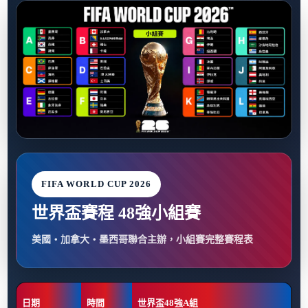
FIFA WORLD CUP 2026
世界盃賽程 48強小組賽
美國・加拿大・墨西哥聯合主辦，小組賽完整賽程表
日期
時間
世界盃48強A組