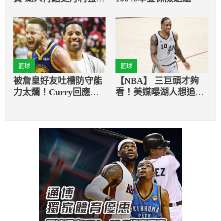
10天短約
籃球
籃球
被詹皇好友吐槽防守能
【NBA】 三巨頭才夠
力太爛！Curry回應：
看！美媒曝湖人想追求
酸民無所不在，不需要
馬刺德羅森
在意