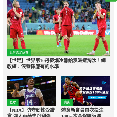
世界盃足球賽
【世足】世界第10丹麥爆冷輸給澳洲遭淘汰！總
教練：沒發揮應有的水準
籃球
廣告
【NBA】防守韌性受讚
體育新會員首次投注
賞 湖人再給史丹利強生
100%本金保險返還