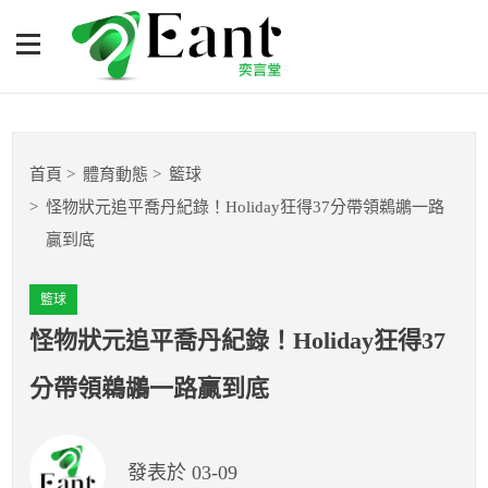
怪物狀元追平喬丹紀錄！
Holiday狂得37分帶領鵜鶘一
路贏到底
體育專題報導
首頁
體育動態
籃球
籃球
怪物狀元追平喬丹紀錄！Holiday狂得37分帶領鵜鶘一路
贏到底
棒球
籃球
球隊數據
怪物狀元追平喬丹紀錄！Holiday狂得37
運彩報報
分帶領鵜鶘一路贏到底
明星分析師
發表於 03-09