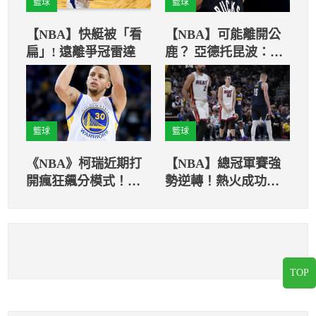
籃球
籃球
【NBA】快艇被「看
【NBA】可能離開公
扁」! 遠離爭冠雷達
鹿？ 亞德托昆波：他
期待的挑戰可能不在
這
籃球
籃球
《NBA》柯瑞近期打
【NBA】總冠軍賽強
開瘋狂飆分模式！季
勢逆轉！熱火成功戰
後賽新傳奇
勝金塊
TOP