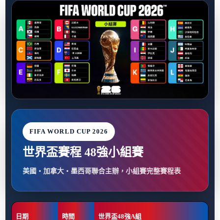
FIFA WORLD CUP 2026
世界盃賽程 48強小組賽
美國・加拿大・墨西哥聯合主辦，小組賽完整賽程表
日期
時間
世界盃48強A組