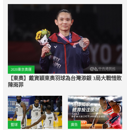
2020東京奧運
【東奧】戴資穎東奧羽球為台灣添銀 3局大戰惜敗
陳雨菲
籃球
廣告