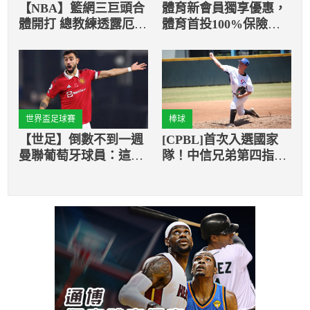
【NBA】籃網三巨頭合
體育新會員獨享優惠，
體開打 總教練透露厄文
體育首投100%保險返
「使用戰術」
還
世界盃足球賽
棒球
【世足】倒數不到一週
[CPBL]首次入選國家
曼聯葡萄牙球員：這屆
隊！中信兄弟第四指名
開踢的時間點很怪！
阮裕智：期待擠進最終
國手正選名單