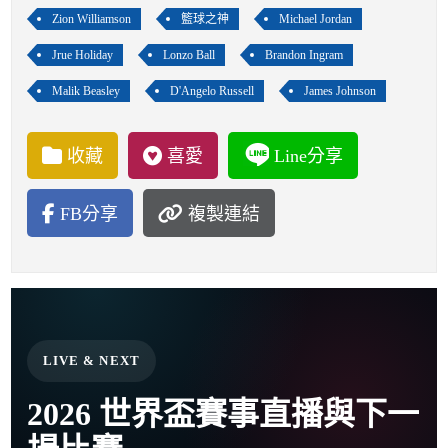
Zion Williamson
籃球之神
Michael Jordan
Jrue Holiday
Lonzo Ball
Brandon Ingram
Malik Beasley
D'Angelo Russell
James Johnson
收藏
喜愛
Line分享
FB分享
複製連結
LIVE & NEXT
2026 世界盃賽事直播與下一