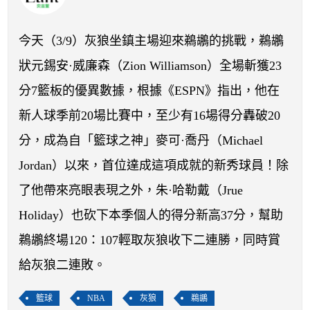
開賽列表
運彩教學專區
今天（3/9）灰狼坐鎮主場迎來鵜鶘的挑戰，鵜鶘
狀元錫安·威廉森（Zion Williamson）全場斬獲23
分7籃板的優異數據，根據《ESPN》指出，他在
新人球季前20場比賽中，至少有16場得分轟破20
分，成為自「籃球之神」麥可·喬丹（Michael
Jordan）以來，首位達成這項成就的新秀球員！除
了他帶來亮眼表現之外，朱·哈勒戴（Jrue
Holiday）也砍下本季個人的得分新高37分，幫助
鵜鶘終場120：107輕取灰狼收下二連勝，同時賞
給灰狼二連敗。
籃球
NBA
灰狼
鵜鶘