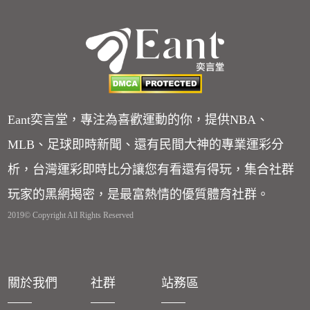
Eant奕言堂，專注為喜歡運動的你，提供NBA、
MLB、足球即時新聞、還有民間大神的專業運彩分
析，台灣運彩即時比分讓您有看還有得玩，集合社群
玩家的黑網揭密，是最富熱情的優質體育社群。
2019© Copyright All Rights Reserved
關於我們
社群
站務區