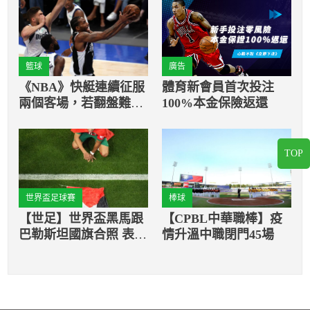
籃球
廣告
《NBA》快艇連續征服
體育新會員首次投注
兩個客場，若翻盤難度
100%本金保險返還
將超越黑八奇蹟
TOP
世界盃足球賽
棒球
【世足】世界盃黑馬跟
【CPBL中華職棒】疫
巴勒斯坦國旗合照 表示
情升溫中職閉門45場
力挺巴國！