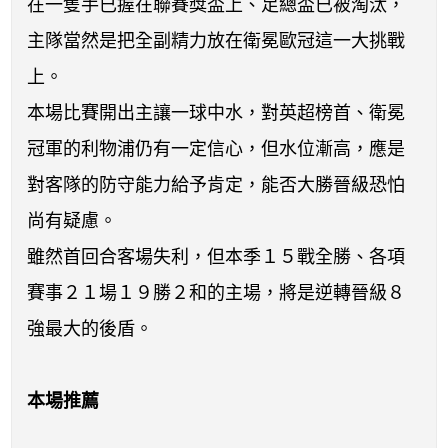
在一隻手已握在聯賽獎盃上、足總盃已被淘汰，
主隊當然是把全副精力放在衛冕歐冠這一大挑戰
上。
本場比賽開出主讓一球中水，對英超榜首、衛冕
冠軍的利物浦仍有一定信心，但水位漸高，應是
對客隊的防守能力給予肯定，能否大勝晉級恐怕
尚有疑慮。
雖然首回合客場失利，但本季１５戰全勝、各項
賽事２１場１９勝２和的主場，將是逆轉晉級８
強最大的後盾。
本場推薦