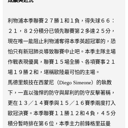
成績與近況
利物浦本季聯賽２７勝１和１負，得失球６６：
２１，８２分積分已領先聯賽第２多達２５分，
現在唯一能阻止利物浦奪得本季英超冠軍的，恐
怕只有新冠肺炎導致聯賽中止吧。本季主隊主場
作戰表現優異，聯賽１５場全勝、各項賽事２１
場１９勝２和，堪稱歐陸最可怕的主場。
馬德里競技在西蒙尼（Diego Simeone）的執教
下，一直以強悍的防守與犀利的防守反擊著稱，
更在１３／１４賽季與１５／１６賽季兩度打入
歐冠決賽。本季聯賽１１勝１２和４負，４５分
積分暫時排在第６位，本季主力前鋒格里茲曼