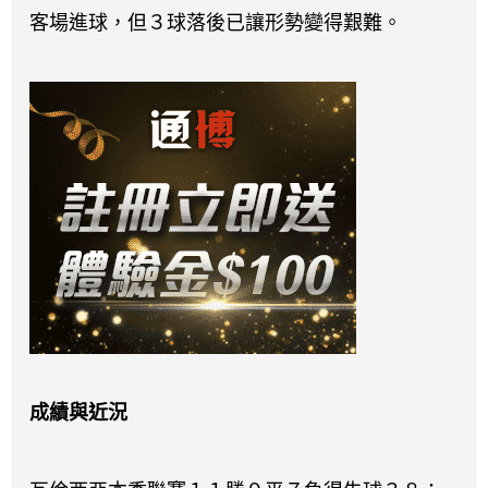
客場進球，但３球落後已讓形勢變得艱難。
成績與近況