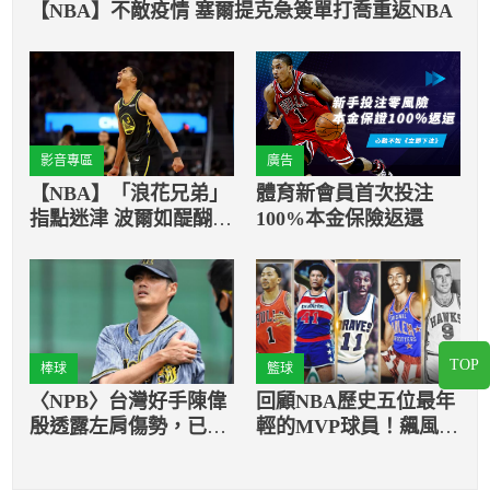
【NBA】不敵疫情 塞爾提克急簽單打喬重返NBA
影音專區
廣告
【NBA】「浪花兄弟」
體育新會員首次投注
指點迷津 波爾如醍醐灌
100%本金保險返還
頂
TOP
棒球
籃球
〈NPB〉台灣好手陳偉
回顧NBA歷史五位最年
殷透露左肩傷勢，已一
輕的MVP球員！飆風玫
個月未投球
瑰榜首，籃球皇帝排第
四