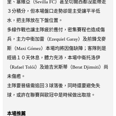
里、塞維亞（Sevilla FC）甚至切爾西都沒能帶走
３分積分，但本場盤口走勢卻是主受讓平半低
水，把主隊放在下盤位置。
多線作戰也讓主隊疲於應付，密集賽程也造成傷
兵，主力中衛加雷（Ezequiel Garay）及前鋒戈麥
斯（Maxi Gómez）本場均將因傷缺陣；客隊則是
經過１０天休息，體力充沛，本場中衛托洛伊
（Rafael Tolói）及迪吉米斯蒂（Berat Djimsiti）尚
未傷癒。
主隊要晉級需追回３球落後，同時還要避免失
球，或許在聯賽與歐冠中是時候做出取捨。
本場推薦