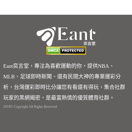
Eant奕言堂，專注為喜歡運動的你，提供NBA、
MLB、足球即時新聞、還有民間大神的專業運彩分
析，台灣運彩即時比分讓您有看還有得玩，集合社群
玩家的黑網揭密，是最富熱情的優質體育社群。
2019© Copyright All Rights Reserved