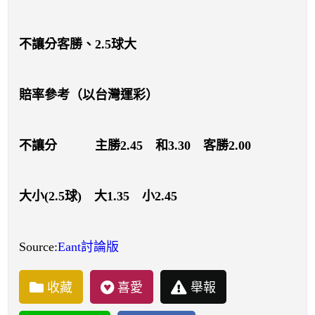
不讓分客勝、2.5球大
賠率參考（以台灣運彩）
不讓分 主勝2.45 和3.30 客勝2.00
大小(2.5球) 大1.35 小2.45
Source:
Eant討論版
收藏
喜愛
舉報