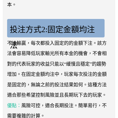
本。
投注方式2:固定金額均注
不論輸贏，每次都投入固定的的金額下注。該方
法
法會容易降低玩家輸光所有本金的機會，不會相
對的代表玩家的收益只能以“緩慢且穩定”的趨勢
增加。在固定金額均注中，玩家每次投注的金額
是固定的，無論之前的投注結果如何。這種方法
適合那些希望控制風險並且長期玩下去的玩家。
優點：
風險可控，適合長期投注。簡單易行，不
需要複雜的計算。