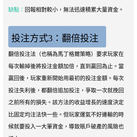
缺點：
回報相對較小，無法迅速積累大量資金。
投注方式3：翻倍投注
翻倍投注法（也稱為馬丁格爾策略）要求玩家在
每次輸掉後將投注金額加倍，直到贏回為止。當
贏回後，玩家重新開始用最初的投注金額。每次
投注失利後，都翻倍追加投注，爭取一次就挽回
之前所有的損失。該方法的收益增長的速度決定
比固定均注法快一些。但玩家運氣不好連輸的時
候就要投入一大筆資金，導致賬戶破產的風險也