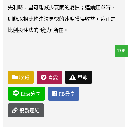
失利時，盡可能減少玩家的虧損；連續紅單時，
則能以相比均注法更快的速度獲得收益，這正是
比例投注法的“魔力”所在。
TOP
收藏
喜愛
舉報
Line分享
FB分享
複製連結