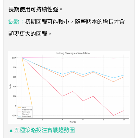
長期使用可持續性強。
缺點：
初期回報可能較小，隨著賭本的增長才會
顯現更大的回報。
▲五種策略投注實戰趨勢圖