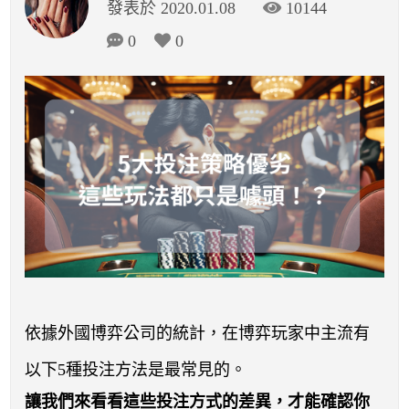
開賽列表
發表於 2020.01.08
10144
0
0
運彩教學專區
依據外國博弈公司的統計，在博弈玩家中主流有
以下5種投注方法是最常見的。
讓我們來看看這些投注方式的差異，才能確認你