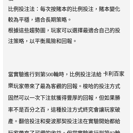
比例投注法：每次按賭本的比例投注，賭本變化
較為平穩，適合長期策略。
根據這些趨勢圖，玩家可以選擇最適合自己的投
注策略，以平衡風險和回報。
卡利百家
當實驗進行到第500輪時，比例投注法給
樂
玩家帶來了最為客觀的回報。梭哈的投注方式
固然可以一次下注就獲得豐厚的回報，但如果勝
率不是百分之百，這種投注方式終究會讓玩家破
產。翻倍投注和斐波那契投注法在實驗開始都給