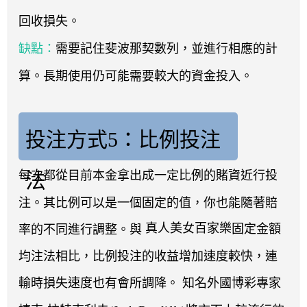
回收損失。
缺點：
需要記住斐波那契數列，並進行相應的計
算。長期使用仍可能需要較大的資金投入。
投注方式5：比例投注
每次都從目前本金拿出成一定比例的賭資近行投
法
注。其比例可以是一個固定的值，你也能隨著賠
真人美女百家樂
率的不同進行調整。與
固定金額
均注法相比，比例投注的收益增加速度較快，連
輸時損失速度也有會所調降。 知名外國博彩專家