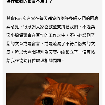
開賽列表
為什麼我的留言不見了？
運彩教學專區
其實Eant奕言堂在每天都會收到許多網友們的回應
與意見，很感謝大家喜歡並支持著我們，不過奕
奕小編偶爾會在百忙的工作之中，不小心誤刪了
您的文章或是留言，或是遺漏了不符合版規的文
章，所以大老闆特別為奕奕小編設立了一個專帖
給我來協助各位處理相關問題。