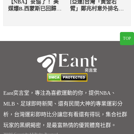
【NBA】妥協了！ 美
[亞運]台灣「黃金右
媒爆B.西蒙斯已回歸參
臂」鄭兆村意外排名第
與球隊訓練
十，肌腱傷勢困擾令人
惋惜
TOP
Eant奕言堂，專注為喜歡運動的你，提供NBA、
MLB、足球即時新聞、還有民間大神的專業運彩分
析，台灣運彩即時比分讓您有看還有得玩，集合社群
玩家的黑網揭密，是最富熱情的優質體育社群。