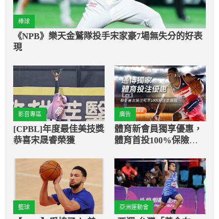
棒球
《NPB》樂天金鷲隊投手宋家豪7場無失分的好表
現
影音專區
廣告
[CPBL]年度最佳美技獎
體育新會員獨享優惠，
恭喜宋晟睿榮獲
體育首投100%保險返
還
籃球
亞洲運動會