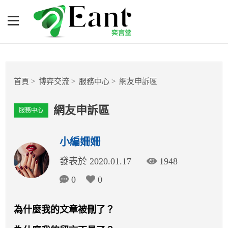
2026世界盃足球運彩入門：
投注技巧與盤口觀念詳解
體育專題報導
首頁
博弈交流
服務中心
網友申訴區
籃球
網友申訴區
服務中心
棒球
小編姍姍
球隊數據
發表於 2020.01.17
1948
運彩報報
0
0
明星分析師
為什麼我的文章被刪了？